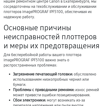
нашем ремонтном центре Canon в Екатеринбурге, мы
Документы для подтверждения
сосредоточены на техобслуживании и обслуживании
гарантии
плоттеров imagePROGRAF IPF5100, обеспечивая их
надежную работу.
Гарантийный талон.
Основные причины
Акт выполненных работ с датой, перечнем
услуг и сроком гарантии.
неисправностей плоттеров
Документы на установленные комплектующие
и меры их предотвращения
и кассовый чек.
Для бесперебойной работы вашего плоттера
imagePROGRAF IPF5100 важно знать о
распространенных проблемах:
Расширенная гарантия
Загрязнение печатающей головки:
обусловлено
В некоторых случаях возможно оформление
использованием низкопробных чернил или
расширенной гарантии. Стоимость, сроки и
бумаги.
условия продления согласовываются отдельно и
Проблемы с приводными ремнями:
износ ремней
фиксируются в документах.
может привести ошибки позиционирования.
Сбои электроники:
могут возникать из-за
перепадов напряжения или пыли внутри