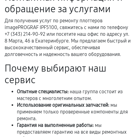
самостоятельно
обращение за услугами
Гарантия на выполненные работы может
Для получения услуг по ремонту плоттеров
сохраняться полностью или частично, если
imagePROGRAF IPF5100, свяжитесь с нами по телефону
соблюдены следующие условия:
+7 (343) 214-90-92 или посетите наш офис по адресу ул.
Предоставленные детали подходят по
8 Марта, 46 в Екатеринбурге. Мы предлагаем быстрый и
техническим параметрам и не имеют внешних
высококачественный сервис, обеспечивая
дефектов.
долговечность и надежность вашего оборудования.
Установка была выполнена нашим сервисным
Почему выбирают наш
центром.
сервис
При этом гарантия на сами комплектующие
остается на стороне производителя или
Опытные специалисты:
наша группа состоит из
продавца. За качество сторонних деталей
мастеров с многолетним опытом.
сервисный центр ответственности не несет.
Использование оригинальных запчастей:
мы
применяем только проверенные компоненты для
ремонта.
Гарантия на выполненные работы:
мы
предоставляем гарантию на все виды ремонтных