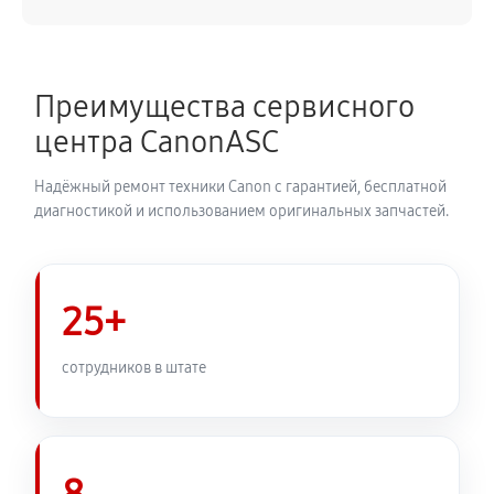
Замена каретки плоттера Canon imagePROGRAF
IPF5100
4050 руб
60 минут
Преимущества сервисного
центра CanonASC
Замена трубок плоттера Canon imagePROGRAF
IPF5100
Надёжный ремонт техники Canon с гарантией, бесплатной
3420 руб
60 минут
диагностикой и использованием оригинальных запчастей.
25+
сотрудников в штате