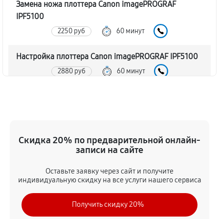
Замена ножа плоттера Canon imagePROGRAF
IPF5100
2250 руб
60 минут
Настройка плоттера Canon imagePROGRAF IPF5100
2880 руб
60 минут
Прошивка (Обновление ПО)
2610 руб
60 минут
Замена ремня плоттера Canon imagePROGRAF
Скидка 20% по предварительной онлайн-
IPF5100
записи на сайте
2430 руб
60 минут
Оставьте заявку через сайт и получите
индивидуальную скидку на все услуги нашего сервиса
Замена печатной головки
4320 руб
60 минут
Получить скидку 20%