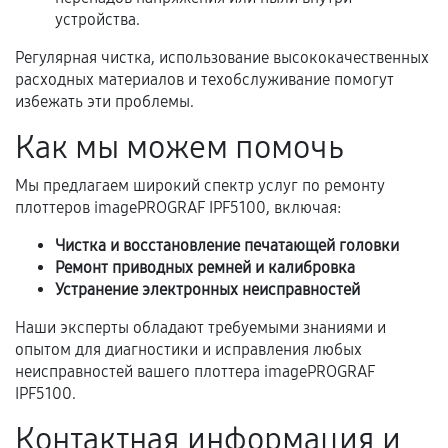
устройства.
Когда гарантия не действует
Регулярная чистка, использование высококачественных
Нарушение правил эксплуатации,
расходных материалов и техобслуживание помогут
механические повреждения, попадание влаги,
избежать эти проблемы.
перегрев, коррозия.
Как мы можем помочь
Самостоятельный ремонт или вмешательство
третьих лиц.
Мы предлагаем широкий спектр услуг по ремонту
плоттеров imagePROGRAF IPF5100, включая:
Естественный износ деталей, если иное не
предусмотрено отдельно.
Чистка и восстановление печатающей головки
Ремонт приводных ремней и калибровка
Обращение после окончания гарантийного
Устранение электронных неисправностей
срока.
Наши эксперты обладают требуемыми знаниями и
Программные сбои, если это не указано в
опытом для диагностики и исправления любых
отдельных условиях.
неисправностей вашего плоттера imagePROGRAF
IPF5100.
Контактная информация и
Если комплектующие куплены