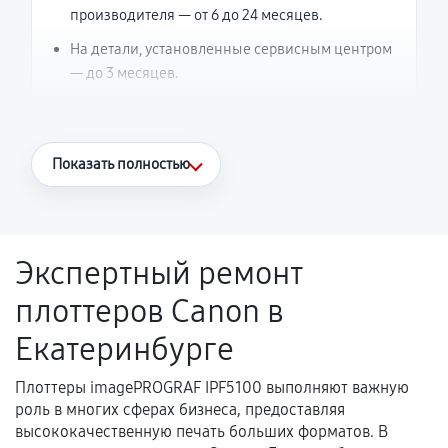
производителя — от 6 до 24 месяцев.
На детали, установленные сервисным центром
— до 3 месяцев.
Что считается гарантийным случаем
Показать полностью
Повторное возникновение неисправности,
напрямую связанной с выполненным
ремонтом.
Экспертный ремонт
Поломка установленной детали при
плоттеров Canon в
нормальной эксплуатации в течение
гарантийного срока.
Екатеринбурге
Несоответствие комплектующей заявленным
техническим характеристикам.
Плоттеры imagePROGRAF IPF5100 выполняют важную
роль в многих сферах бизнеса, предоставляя
высококачественную печать больших форматов. В