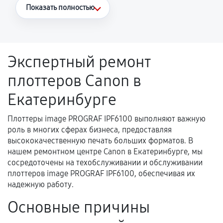
Что считается гарантийным случаем
Показать полностью
Повторное возникновение неисправности,
напрямую связанной с выполненным
ремонтом.
Экспертный ремонт
Поломка установленной детали при
плоттеров Canon в
нормальной эксплуатации в течение
гарантийного срока.
Екатеринбурге
Несоответствие комплектующей заявленным
техническим характеристикам.
Плоттеры image PROGRAF IPF6100 выполняют важную
роль в многих сферах бизнеса, предоставляя
высококачественную печать больших форматов. В
нашем ремонтном центре Canon в Екатеринбурге, мы
Документы для подтверждения
сосредоточены на техобслуживании и обслуживании
гарантии
плоттеров image PROGRAF IPF6100, обеспечивая их
надежную работу.
Гарантийный талон.
Основные причины
Акт выполненных работ с датой, перечнем
услуг и сроком гарантии.