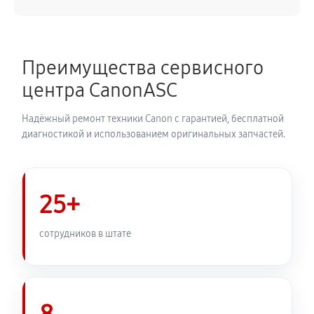
Замена каретки плоттера Canon image PROGRAF
IPF6100
4050 руб
60 минут
Преимущества сервисного
центра CanonASC
Замена трубок плоттера Canon image PROGRAF
IPF6100
Надёжный ремонт техники Canon с гарантией, бесплатной
3420 руб
60 минут
диагностикой и использованием оригинальных запчастей.
25+
сотрудников в штате