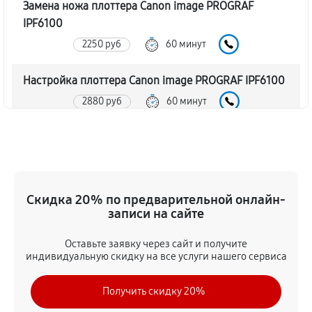
Замена ножа плоттера Canon image PROGRAF
IPF6100
2250 руб
60 минут
Настройка плоттера Canon image PROGRAF IPF6100
2880 руб
60 минут
Прошивка (Обновление ПО)
2610 руб
60 минут
Замена ремня плоттера Canon image PROGRAF
Скидка 20% по предварительной онлайн-
IPF6100
записи на сайте
2430 руб
60 минут
Оставьте заявку через сайт и получите
индивидуальную скидку на все услуги нашего сервиса
Замена печатной головки
4320 руб
60 минут
Получить скидку 20%