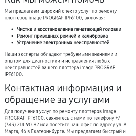
Самостоятельный ремонт или вмешательство
третьих лиц.
Мы предлагаем широкий спектр услуг по ремонту
плоттеров image PROGRAF IPF6100, включая:
Естественный износ деталей, если иное не
предусмотрено отдельно.
Чистка и восстановление печатающей головки
Ремонт приводных ремней и калибровка
Обращение после окончания гарантийного
Устранение электронных неисправностей
срока.
Наши эксперты обладают требуемыми знаниями и
Программные сбои, если это не указано в
опытом для диагностики и исправления любых
отдельных условиях.
неисправностей вашего плоттера image PROGRAF
IPF6100.
Контактная информация и
Если комплектующие куплены
самостоятельно
обращение за услугами
Гарантия на выполненные работы может
Для получения услуг по ремонту плоттеров image
сохраняться полностью или частично, если
PROGRAF IPF6100, свяжитесь с нами по телефону +7
соблюдены следующие условия:
(343) 214-90-92 или посетите наш офис по адресу ул. 8
Предоставленные детали подходят по
Марта, 46 в Екатеринбурге. Мы предлагаем быстрый и