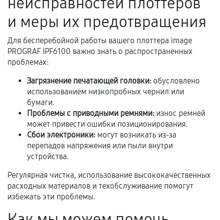
неисправностей плоттеров
Документы на установленные комплектующие
и меры их предотвращения
и кассовый чек.
Для бесперебойной работы вашего плоттера image
PROGRAF IPF6100 важно знать о распространенных
проблемах:
Расширенная гарантия
Загрязнение печатающей головки:
обусловлено
В некоторых случаях возможно оформление
использованием низкопробных чернил или
расширенной гарантии. Стоимость, сроки и
бумаги.
условия продления согласовываются отдельно и
Проблемы с приводными ремнями:
износ ремней
фиксируются в документах.
может привести ошибки позиционирования.
Сбои электроники:
могут возникать из-за
перепадов напряжения или пыли внутри
устройства.
Когда гарантия не действует
Регулярная чистка, использование высококачественных
Нарушение правил эксплуатации,
расходных материалов и техобслуживание помогут
механические повреждения, попадание влаги,
избежать эти проблемы.
перегрев, коррозия.
Как мы можем помочь