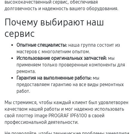
техническим параметрам и не имеют внешних
высококачественный сервис, обеспечивая
дефектов.
долговечность и надежность вашего оборудования.
Установка была выполнена нашим сервисным
Почему выбирают наш
центром.
сервис
При этом гарантия на сами комплектующие
остается на стороне производителя или
Опытные специалисты:
наша группа состоит из
продавца. За качество сторонних деталей
мастеров с многолетним опытом.
сервисный центр ответственности не несет.
Использование оригинальных запчастей:
мы
применяем только проверенные компоненты для
ремонта.
Гарантия на выполненные работы:
мы
предоставляем гарантию на все виды ремонтных
работ.
Мы стремимся, чтобы каждый клиент был удовлетворен
качеством нашей работы и мог надежно использовать
свой плоттер image PROGRAF IPF6100 в своей
профессиональной деятельности.
Не позволяйте, чтобы технические проблемы замедлили