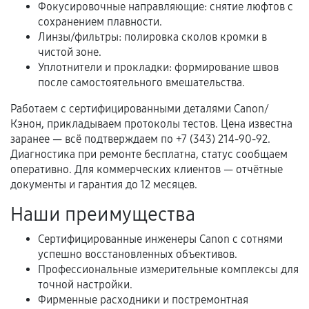
Фокусировочные направляющие: снятие люфтов с
Когда гарантия не действует
сохранением плавности.
Линзы/фильтры: полировка сколов кромки в
Нарушение правил эксплуатации,
чистой зоне.
механические повреждения, попадание влаги,
Уплотнители и прокладки: формирование швов
перегрев, коррозия.
после самостоятельного вмешательства.
Самостоятельный ремонт или вмешательство
Работаем с сертифицированными деталями Canon/
третьих лиц.
Кэнон, прикладываем протоколы тестов. Цена известна
Естественный износ деталей, если иное не
заранее — всё подтверждаем по +7 (343) 214-90-92.
предусмотрено отдельно.
Диагностика при ремонте бесплатна, статус сообщаем
оперативно. Для коммерческих клиентов — отчётные
Обращение после окончания гарантийного
документы и гарантия до 12 месяцев.
срока.
Наши преимущества
Программные сбои, если это не указано в
отдельных условиях.
Сертифицированные инженеры Canon с сотнями
успешно восстановленных объективов.
Профессиональные измерительные комплексы для
точной настройки.
Если комплектующие куплены
Фирменные расходники и постремонтная
самостоятельно