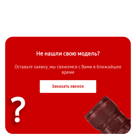
Не нашли свою модель?
Оставьте заявку, мы свяжемся с Вами в ближайшее
время
Заказать звонок
?