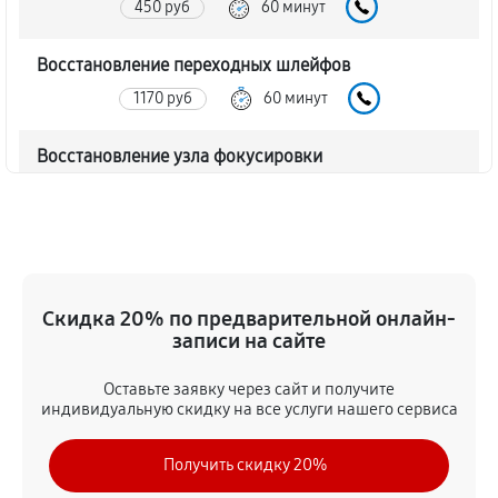
450 руб
60 минут
Восстановление переходных шлейфов
1170 руб
60 минут
Восстановление узла фокусировки
360 руб
60 минут
Ремонт диафрагмы объектива Canon TS-E 50mm
f/2.8L Macro
720 руб
60 минут
Скидка 20% по предварительной онлайн-
записи на сайте
Восстановление после попадания влаги
Оставьте заявку через сайт и получите
1350 руб
60 минут
индивидуальную скидку на все услуги нашего сервиса
Чистка от пыли объектива Canon TS-E 50mm f/2.8L
Получить скидку 20%
Macro