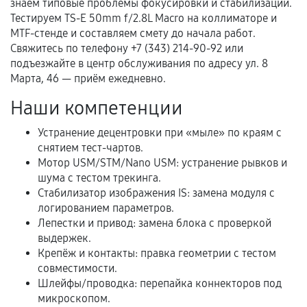
Документы для подтверждения
знаем типовые проблемы фокусировки и стабилизации.
гарантии
Тестируем TS-E 50mm f/2.8L Macro на коллиматоре и
MTF-стенде и составляем смету до начала работ.
Гарантийный талон.
Свяжитесь по телефону +7 (343) 214-90-92 или
подъезжайте в центр обслуживания по адресу ул. 8
Акт выполненных работ с датой, перечнем
Марта, 46 — приём ежедневно.
услуг и сроком гарантии.
Наши компетенции
Документы на установленные комплектующие
и кассовый чек.
Устранение децентровки при «мыле» по краям с
снятием тест-чартов.
Мотор USM/STM/Nano USM: устранение рывков и
шума с тестом трекинга.
Расширенная гарантия
Стабилизатор изображения IS: замена модуля с
логированием параметров.
В некоторых случаях возможно оформление
Лепестки и привод: замена блока с проверкой
расширенной гарантии. Стоимость, сроки и
выдержек.
условия продления согласовываются отдельно и
Крепёж и контакты: правка геометрии с тестом
фиксируются в документах.
совместимости.
Шлейфы/проводка: перепайка коннекторов под
микроскопом.