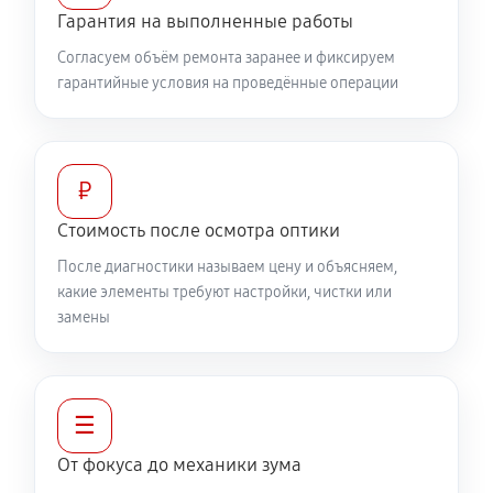
Гарантия на выполненные работы
360 руб
60 минут
Согласуем объём ремонта заранее и фиксируем
гарантийные условия на проведённые операции
Разблокировка заклинивания
500 руб
60 минут
Протяжка соединений трансфокатора
₽
1040 руб
60 минут
Стоимость после осмотра оптики
После диагностики называем цену и объясняем,
Замена светофильтра объектива Canon TS-E 50mm
какие элементы требуют настройки, чистки или
f/2.8L Macro
замены
810 руб
60 минут
☰
От фокуса до механики зума