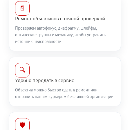
Устранение механических повреждений
📄
810 руб
60 минут
Ремонт объективов с точной проверкой
Ремонт электроники объектива Canon TS-E 50mm
Проверяем автофокус, диафрагму, шлейфы,
f/2.8L Macro
оптические группы и механику, чтобы устранить
источник неисправности
810 руб
60 минут
Ремонт шлейфа оптического стабилизатора
540 руб
60 минут
🔍
Удобно передать в сервис
Ремонт передней линзы объектива
Объектив можно быстро сдать в ремонт или
720 руб
60 минут
отправить нашим курьером без лишней организации
Ремонт механических узлов
1710 руб
60 минут
🛡️
Ремонт кольца зуммирования