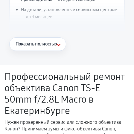
На детали, установленные сервисным центром
— до 3 месяцев.
Что считается гарантийным случаем
Показать полностью
Повторное возникновение неисправности,
напрямую связанной с выполненным
ремонтом.
Профессиональный ремонт
Поломка установленной детали при
объектива Canon TS-E
нормальной эксплуатации в течение
гарантийного срока.
50mm f/2.8L Macro в
Несоответствие комплектующей заявленным
Екатеринбурге
техническим характеристикам.
Нужен проверенный сервис для сложного объектива
Кэнон? Принимаем зумы и фикс-объективы Canon,