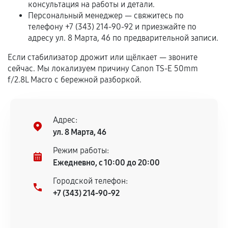
консультация на работы и детали.
Персональный менеджер — свяжитесь по
Гарантия на выполненные работы может
телефону +7 (343) 214-90-92 и приезжайте по
сохраняться полностью или частично, если
адресу ул. 8 Марта, 46 по предварительной записи.
соблюдены следующие условия:
Предоставленные детали подходят по
Если стабилизатор дрожит или щёлкает — звоните
техническим параметрам и не имеют внешних
сейчас. Мы локализуем причину Canon TS-E 50mm
f/2.8L Macro с бережной разборкой.
дефектов.
Установка была выполнена нашим сервисным
центром.
Адрес:
При этом гарантия на сами комплектующие
ул. 8 Марта, 46
остается на стороне производителя или
продавца. За качество сторонних деталей
Режим работы:
сервисный центр ответственности не несет.
Ежедневно, с 10:00 до 20:00
Городской телефон:
+7 (343) 214-90-92