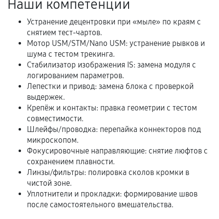
Наши компетенции
Документы на установленные комплектующие
и кассовый чек.
Устранение децентровки при «мыле» по краям с
снятием тест-чартов.
Мотор USM/STM/Nano USM: устранение рывков и
шума с тестом трекинга.
Расширенная гарантия
Стабилизатор изображения IS: замена модуля с
логированием параметров.
В некоторых случаях возможно оформление
Лепестки и привод: замена блока с проверкой
расширенной гарантии. Стоимость, сроки и
выдержек.
условия продления согласовываются отдельно и
Крепёж и контакты: правка геометрии с тестом
фиксируются в документах.
совместимости.
Шлейфы/проводка: перепайка коннекторов под
микроскопом.
Фокусировочные направляющие: снятие люфтов с
Когда гарантия не действует
сохранением плавности.
Линзы/фильтры: полировка сколов кромки в
Нарушение правил эксплуатации,
чистой зоне.
механические повреждения, попадание влаги,
Уплотнители и прокладки: формирование швов
перегрев, коррозия.
после самостоятельного вмешательства.
Самостоятельный ремонт или вмешательство