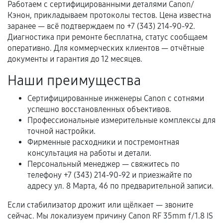
Работаем с сертифицированными деталями Canon/
третьих лиц.
Кэнон, прикладываем протоколы тестов. Цена известна
Естественный износ деталей, если иное не
заранее — всё подтверждаем по +7 (343) 214-90-92.
предусмотрено отдельно.
Диагностика при ремонте бесплатна, статус сообщаем
оперативно. Для коммерческих клиентов — отчётные
Обращение после окончания гарантийного
документы и гарантия до 12 месяцев.
срока.
Наши преимущества
Программные сбои, если это не указано в
отдельных условиях.
Сертифицированные инженеры Canon с сотнями
успешно восстановленных объективов.
Профессиональные измерительные комплексы для
точной настройки.
Если комплектующие куплены
Фирменные расходники и постремонтная
самостоятельно
консультация на работы и детали.
Персональный менеджер — свяжитесь по
Гарантия на выполненные работы может
телефону +7 (343) 214-90-92 и приезжайте по
сохраняться полностью или частично, если
адресу ул. 8 Марта, 46 по предварительной записи.
соблюдены следующие условия:
Предоставленные детали подходят по
Если стабилизатор дрожит или щёлкает — звоните
техническим параметрам и не имеют внешних
сейчас. Мы локализуем причину Canon RF 35mm f/1.8 IS