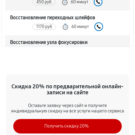
450 руб
60 минут
Восстановление переходных шлейфов
1170 руб
60 минут
Восстановление узла фокусировки
360 руб
60 минут
Ремонт диафрагмы объектива Canon RF 35mm f/1.8
IS Macro STM
720 руб
60 минут
Скидка 20% по предварительной онлайн-
записи на сайте
Восстановление после попадания влаги
Оставьте заявку через сайт и получите
1350 руб
60 минут
индивидуальную скидку на все услуги нашего сервиса
Чистка от пыли объектива Canon RF 35mm f/1.8 IS
Получить скидку 20%
Macro STM