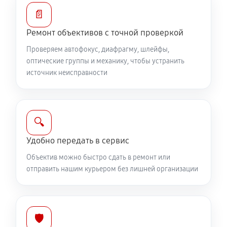
Устранение механических повреждений
📄
810 руб
60 минут
Ремонт объективов с точной проверкой
Ремонт электроники объектива Canon RF 35mm
Проверяем автофокус, диафрагму, шлейфы,
f/1.8 IS Macro STM
оптические группы и механику, чтобы устранить
источник неисправности
810 руб
60 минут
Ремонт шлейфа оптического стабилизатора
540 руб
60 минут
🔍
Удобно передать в сервис
Ремонт передней линзы объектива
Объектив можно быстро сдать в ремонт или
720 руб
60 минут
отправить нашим курьером без лишней организации
Ремонт механических узлов
1710 руб
60 минут
🛡️
Ремонт кольца зуммирования