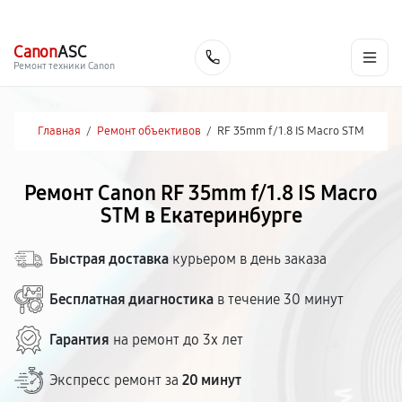
г. Екатеринбург
Ежедневно, с 10:00 до 20:00
+7 (343) 214-90-92
Canon
ASC
Заказать
Ремонт техники Canon
Главная
/
Ремонт объективов
/
RF 35mm f/1.8 IS Macro STM
Ремонт Canon RF 35mm f/1.8 IS Macro
STM в Екатеринбурге
Быстрая доставка
курьером в день заказа
Бесплатная диагностика
в течение 30 минут
Гарантия
на ремонт до 3х лет
Экспресс ремонт за
20 минут