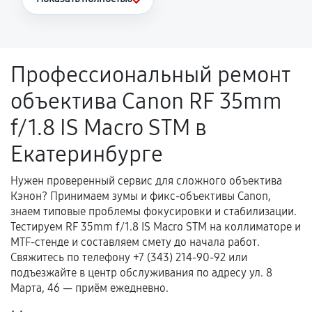
Повторное возникновение неисправности,
напрямую связанной с выполненным
ремонтом.
Профессиональный ремонт
Поломка установленной детали при
объектива Canon RF 35mm
нормальной эксплуатации в течение
гарантийного срока.
f/1.8 IS Macro STM в
Несоответствие комплектующей заявленным
Екатеринбурге
техническим характеристикам.
Нужен проверенный сервис для сложного объектива
Кэнон? Принимаем зумы и фикс-объективы Canon,
Документы для подтверждения
знаем типовые проблемы фокусировки и стабилизации.
гарантии
Тестируем RF 35mm f/1.8 IS Macro STM на коллиматоре и
MTF-стенде и составляем смету до начала работ.
Гарантийный талон.
Свяжитесь по телефону +7 (343) 214-90-92 или
подъезжайте в центр обслуживания по адресу ул. 8
Акт выполненных работ с датой, перечнем
Марта, 46 — приём ежедневно.
услуг и сроком гарантии.