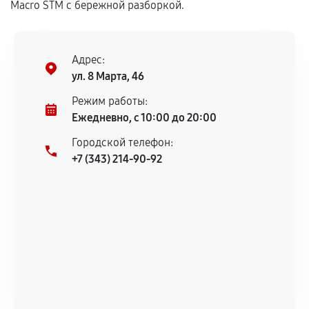
Macro STM с бережной разборкой.
дефектов.
Установка была выполнена нашим сервисным
центром.
Адрес:
При этом гарантия на сами комплектующие
ул. 8 Марта, 46
остается на стороне производителя или
продавца. За качество сторонних деталей
Режим работы:
сервисный центр ответственности не несет.
Ежедневно, с 10:00 до 20:00
Городской телефон:
+7 (343) 214-90-92