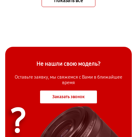
Показать всё
Не нашли свою модель?
Оставьте заявку, мы свяжемся с Вами в ближайшее
время
Заказать звонок
?