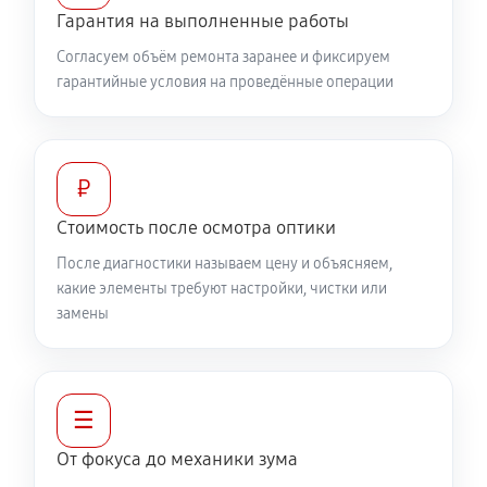
Гарантия на выполненные работы
360 руб
60 минут
Согласуем объём ремонта заранее и фиксируем
гарантийные условия на проведённые операции
Разблокировка заклинивания
500 руб
60 минут
Протяжка соединений трансфокатора
₽
1040 руб
60 минут
Стоимость после осмотра оптики
После диагностики называем цену и объясняем,
Замена светофильтра объектива Canon RF 35mm
какие элементы требуют настройки, чистки или
f/1.8 IS Macro STM
замены
810 руб
60 минут
☰
От фокуса до механики зума