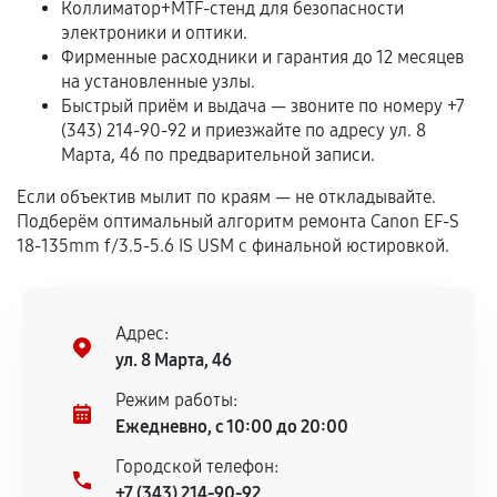
Коллиматор+MTF-стенд для безопасности
Если комплектующие куплены
электроники и оптики.
самостоятельно
Фирменные расходники и гарантия до 12 месяцев
на установленные узлы.
Гарантия на выполненные работы может
Быстрый приём и выдача — звоните по номеру +7
сохраняться полностью или частично, если
(343) 214-90-92 и приезжайте по адресу ул. 8
соблюдены следующие условия:
Марта, 46 по предварительной записи.
Предоставленные детали подходят по
Если объектив мылит по краям — не откладывайте.
техническим параметрам и не имеют внешних
Подберём оптимальный алгоритм ремонта Canon EF-S
дефектов.
18-135mm f/3.5-5.6 IS USM с финальной юстировкой.
Установка была выполнена нашим сервисным
центром.
При этом гарантия на сами комплектующие
Адрес:
остается на стороне производителя или
ул. 8 Марта, 46
продавца. За качество сторонних деталей
Режим работы:
сервисный центр ответственности не несет.
Ежедневно, с 10:00 до 20:00
Городской телефон:
+7 (343) 214-90-92