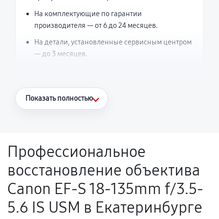
На комплектующие по гарантии
производителя — от 6 до 24 месяцев.
На детали, установленные сервисным центром
— до 3 месяцев.
Что считается гарантийным случаем
Показать полностью
Повторное возникновение неисправности,
напрямую связанной с выполненным
ремонтом.
Профессиональное
Поломка установленной детали при
восстановление объектива
нормальной эксплуатации в течение
гарантийного срока.
Canon EF-S 18-135mm f/3.5-
Несоответствие комплектующей заявленным
5.6 IS USM в Екатеринбурге
техническим характеристикам.