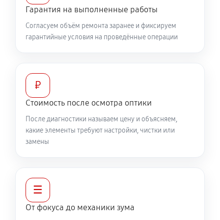
Гарантия на выполненные работы
360 руб
60 минут
Согласуем объём ремонта заранее и фиксируем
гарантийные условия на проведённые операции
Разблокировка заклинивания
500 руб
60 минут
Протяжка соединений трансфокатора
₽
1040 руб
60 минут
Стоимость после осмотра оптики
После диагностики называем цену и объясняем,
Замена светофильтра объектива Canon EF-S 18-
какие элементы требуют настройки, чистки или
135mm f/3.5-5.6 IS USM
замены
810 руб
60 минут
☰
От фокуса до механики зума