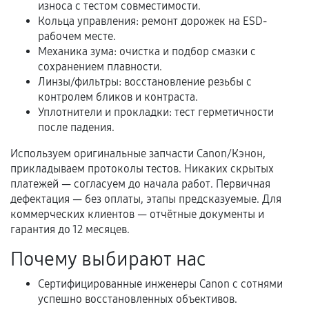
износа с тестом совместимости.
Кольца управления: ремонт дорожек на ESD-
рабочем месте.
Когда гарантия не действует
Механика зума: очистка и подбор смазки с
сохранением плавности.
Нарушение правил эксплуатации,
Линзы/фильтры: восстановление резьбы с
механические повреждения, попадание влаги,
контролем бликов и контраста.
перегрев, коррозия.
Уплотнители и прокладки: тест герметичности
после падения.
Самостоятельный ремонт или вмешательство
третьих лиц.
Используем оригинальные запчасти Canon/Кэнон,
прикладываем протоколы тестов. Никаких скрытых
Естественный износ деталей, если иное не
платежей — согласуем до начала работ. Первичная
предусмотрено отдельно.
дефектация — без оплаты, этапы предсказуемые. Для
Обращение после окончания гарантийного
коммерческих клиентов — отчётные документы и
срока.
гарантия до 12 месяцев.
Программные сбои, если это не указано в
Почему выбирают нас
отдельных условиях.
Сертифицированные инженеры Canon с сотнями
успешно восстановленных объективов.