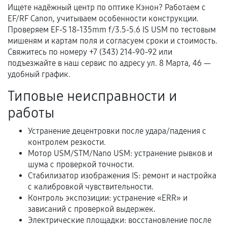
Ищете надёжный центр по оптике Кэнон? Работаем с
EF/RF Canon, учитываем особенности конструкции.
Документы для подтверждения
Проверяем EF-S 18-135mm f/3.5-5.6 IS USM по тестовым
гарантии
мишеням и картам поля и согласуем сроки и стоимость.
Свяжитесь по номеру +7 (343) 214-90-92 или
Гарантийный талон.
подъезжайте в наш сервис по адресу ул. 8 Марта, 46 —
удобный график.
Акт выполненных работ с датой, перечнем
услуг и сроком гарантии.
Типовые неисправности и
Документы на установленные комплектующие
работы
и кассовый чек.
Устранение децентровки после удара/падения с
контролем резкости.
Мотор USM/STM/Nano USM: устранение рывков и
Расширенная гарантия
шума с проверкой точности.
Стабилизатор изображения IS: ремонт и настройка
В некоторых случаях возможно оформление
с калибровкой чувствительности.
расширенной гарантии. Стоимость, сроки и
Контроль экспозиции: устранение «ERR» и
условия продления согласовываются отдельно и
зависаний с проверкой выдержек.
фиксируются в документах.
Электрические площадки: восстановление после