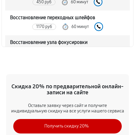
450 руб
60 минут
Восстановление переходных шлейфов
1170 руб
60 минут
Восстановление узла фокусировки
360 руб
60 минут
Ремонт диафрагмы объектива Canon EF-S 18-135mm
f/3.5-5.6 IS USM
720 руб
60 минут
Скидка 20% по предварительной онлайн-
записи на сайте
Восстановление после попадания влаги
Оставьте заявку через сайт и получите
1350 руб
60 минут
индивидуальную скидку на все услуги нашего сервиса
Чистка от пыли объектива Canon EF-S 18-135mm
Получить скидку 20%
f/3.5-5.6 IS USM