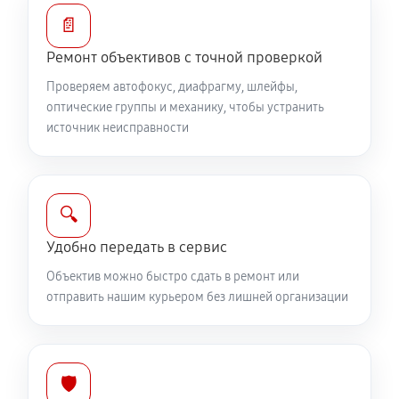
Устранение механических повреждений
📄
810 руб
60 минут
Ремонт объективов с точной проверкой
Ремонт электроники объектива Canon EF-S 18-
Проверяем автофокус, диафрагму, шлейфы,
135mm f/3.5-5.6 IS USM
оптические группы и механику, чтобы устранить
источник неисправности
810 руб
60 минут
Ремонт шлейфа оптического стабилизатора
540 руб
60 минут
🔍
Удобно передать в сервис
Ремонт передней линзы объектива
Объектив можно быстро сдать в ремонт или
720 руб
60 минут
отправить нашим курьером без лишней организации
Ремонт механических узлов
1710 руб
60 минут
🛡️
Ремонт кольца зуммирования