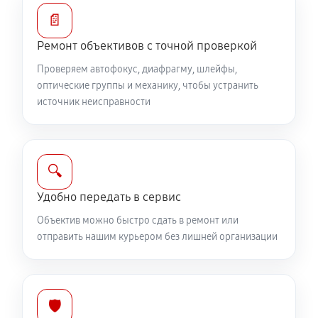
Устранение механических повреждений
📄
810 руб
60 минут
Ремонт объективов с точной проверкой
Ремонт электроники объектива Canon EF 75-
Проверяем автофокус, диафрагму, шлейфы,
300mm F4-5.6 III USM
оптические группы и механику, чтобы устранить
источник неисправности
810 руб
60 минут
Ремонт шлейфа оптического стабилизатора
540 руб
60 минут
🔍
Удобно передать в сервис
Ремонт передней линзы объектива
Объектив можно быстро сдать в ремонт или
720 руб
60 минут
отправить нашим курьером без лишней организации
Ремонт механических узлов
1710 руб
60 минут
🛡️
Ремонт кольца зуммирования