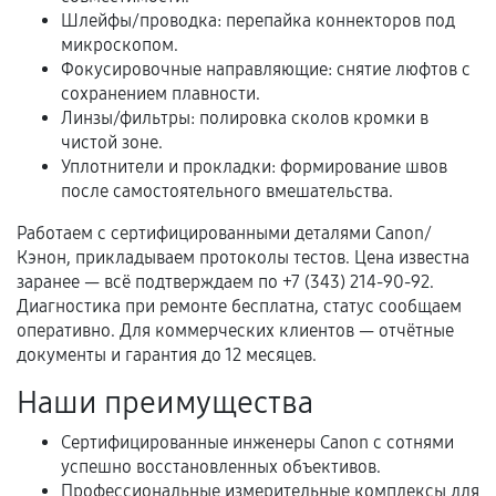
Шлейфы/проводка: перепайка коннекторов под
микроскопом.
Фокусировочные направляющие: снятие люфтов с
Когда гарантия не действует
сохранением плавности.
Линзы/фильтры: полировка сколов кромки в
Нарушение правил эксплуатации,
чистой зоне.
механические повреждения, попадание влаги,
Уплотнители и прокладки: формирование швов
перегрев, коррозия.
после самостоятельного вмешательства.
Самостоятельный ремонт или вмешательство
Работаем с сертифицированными деталями Canon/
третьих лиц.
Кэнон, прикладываем протоколы тестов. Цена известна
Естественный износ деталей, если иное не
заранее — всё подтверждаем по +7 (343) 214-90-92.
предусмотрено отдельно.
Диагностика при ремонте бесплатна, статус сообщаем
оперативно. Для коммерческих клиентов — отчётные
Обращение после окончания гарантийного
документы и гарантия до 12 месяцев.
срока.
Наши преимущества
Программные сбои, если это не указано в
отдельных условиях.
Сертифицированные инженеры Canon с сотнями
успешно восстановленных объективов.
Профессиональные измерительные комплексы для