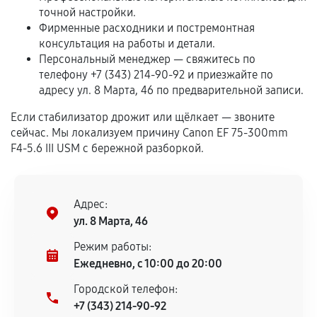
точной настройки.
Если комплектующие куплены
Фирменные расходники и постремонтная
самостоятельно
консультация на работы и детали.
Персональный менеджер — свяжитесь по
Гарантия на выполненные работы может
телефону +7 (343) 214-90-92 и приезжайте по
сохраняться полностью или частично, если
адресу ул. 8 Марта, 46 по предварительной записи.
соблюдены следующие условия:
Предоставленные детали подходят по
Если стабилизатор дрожит или щёлкает — звоните
техническим параметрам и не имеют внешних
сейчас. Мы локализуем причину Canon EF 75-300mm
F4-5.6 III USM с бережной разборкой.
дефектов.
Установка была выполнена нашим сервисным
центром.
Адрес:
При этом гарантия на сами комплектующие
ул. 8 Марта, 46
остается на стороне производителя или
продавца. За качество сторонних деталей
Режим работы:
сервисный центр ответственности не несет.
Ежедневно, с 10:00 до 20:00
Городской телефон:
+7 (343) 214-90-92