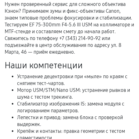
Нужен проверенный сервис для сложного объектива
Кэнон? Принимаем зумы и фикс-объективы Canon,
Документы для подтверждения
знаем типовые проблемы фокусировки и стабилизации.
гарантии
Тестируем EF 75-300mm F4-5.6 III USM на коллиматоре и
MTF-стенде и составляем смету до начала работ.
Гарантийный талон.
Свяжитесь по телефону +7 (343) 214-90-92 или
подъезжайте в центр обслуживания по адресу ул. 8
Акт выполненных работ с датой, перечнем
Марта, 46 — приём ежедневно.
услуг и сроком гарантии.
Наши компетенции
Документы на установленные комплектующие
и кассовый чек.
Устранение децентровки при «мыле» по краям с
снятием тест-чартов.
Мотор USM/STM/Nano USM: устранение рывков и
шума с тестом трекинга.
Расширенная гарантия
Стабилизатор изображения IS: замена модуля с
логированием параметров.
В некоторых случаях возможно оформление
Лепестки и привод: замена блока с проверкой
расширенной гарантии. Стоимость, сроки и
выдержек.
условия продления согласовываются отдельно и
Крепёж и контакты: правка геометрии с тестом
фиксируются в документах.
совместимости.