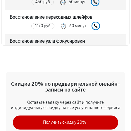
450 руб
60 минут
Восстановление переходных шлейфов
1170 руб
60 минут
Восстановление узла фокусировки
360 руб
60 минут
Ремонт диафрагмы объектива Canon EF 75-300mm
F4-5.6 III USM
720 руб
60 минут
Скидка 20% по предварительной онлайн-
записи на сайте
Восстановление после попадания влаги
Оставьте заявку через сайт и получите
1350 руб
60 минут
индивидуальную скидку на все услуги нашего сервиса
Чистка от пыли объектива Canon EF 75-300mm F4-
Получить скидку 20%
5.6 III USM