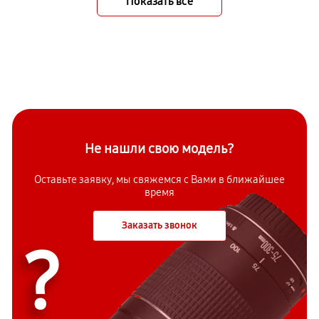
Показать всё
Не нашли свою модель?
Оставьте заявку, мы свяжемся с Вами в ближайшее
время
Заказать звонок
?