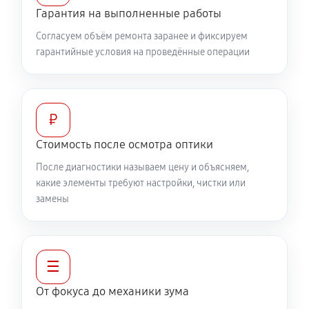
Гарантия на выполненные работы
360 руб
60 минут
Согласуем объём ремонта заранее и фиксируем
гарантийные условия на проведённые операции
Разблокировка заклинивания
500 руб
60 минут
Протяжка соединений трансфокатора
₽
1040 руб
60 минут
Стоимость после осмотра оптики
После диагностики называем цену и объясняем,
Замена светофильтра объектива Canon EF 75-
какие элементы требуют настройки, чистки или
300mm F4-5.6 III USM
замены
810 руб
60 минут
☰
От фокуса до механики зума