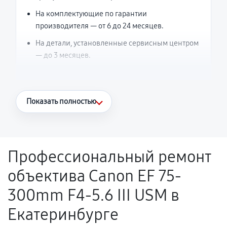
На комплектующие по гарантии
производителя — от 6 до 24 месяцев.
На детали, установленные сервисным центром
— до 3 месяцев.
Что считается гарантийным случаем
Показать полностью
Повторное возникновение неисправности,
напрямую связанной с выполненным
ремонтом.
Профессиональный ремонт
Поломка установленной детали при
объектива Canon EF 75-
нормальной эксплуатации в течение
гарантийного срока.
300mm F4-5.6 III USM в
Несоответствие комплектующей заявленным
Екатеринбурге
техническим характеристикам.