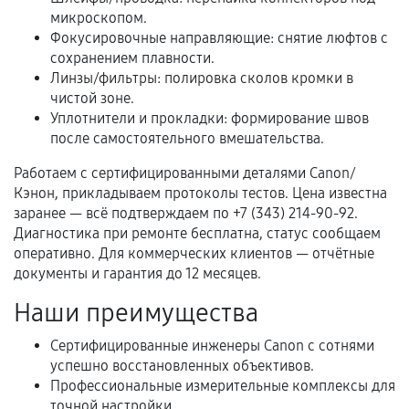
микроскопом.
Фокусировочные направляющие: снятие люфтов с
Когда гарантия не действует
сохранением плавности.
Линзы/фильтры: полировка сколов кромки в
Нарушение правил эксплуатации,
чистой зоне.
механические повреждения, попадание влаги,
Уплотнители и прокладки: формирование швов
перегрев, коррозия.
после самостоятельного вмешательства.
Самостоятельный ремонт или вмешательство
Работаем с сертифицированными деталями Canon/
третьих лиц.
Кэнон, прикладываем протоколы тестов. Цена известна
Естественный износ деталей, если иное не
заранее — всё подтверждаем по +7 (343) 214-90-92.
предусмотрено отдельно.
Диагностика при ремонте бесплатна, статус сообщаем
оперативно. Для коммерческих клиентов — отчётные
Обращение после окончания гарантийного
документы и гарантия до 12 месяцев.
срока.
Наши преимущества
Программные сбои, если это не указано в
отдельных условиях.
Сертифицированные инженеры Canon с сотнями
успешно восстановленных объективов.
Профессиональные измерительные комплексы для
точной настройки.