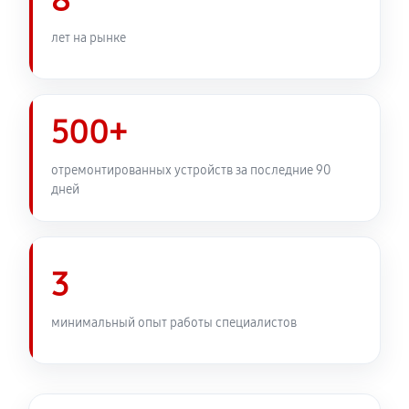
8
Замена узла диафрагмы
лет на рынке
1080 руб
60 минут
Установка подвеса объектива Canon EF 70‑200mm
f/4L IS II USM
500+
360 руб
60 минут
отремонтированных устройств за последние 90
дней
Замена электронной платы
450 руб
60 минут
Ремонт узла автофокуса
3
1040 руб
60 минут
минимальный опыт работы специалистов
Замена переходных шлейфов
1080 руб
60 минут