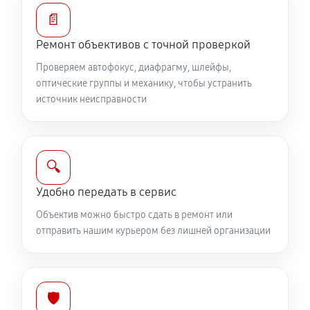
Устранение механических повреждений
📄
810 руб
60 минут
Ремонт объективов с точной проверкой
Ремонт электроники объектива Canon EF
Проверяем автофокус, диафрагму, шлейфы,
70‑200mm f/4L IS II USM
оптические группы и механику, чтобы устранить
источник неисправности
810 руб
60 минут
Ремонт шлейфа оптического стабилизатора
540 руб
60 минут
🔍
Удобно передать в сервис
Ремонт передней линзы объектива
Объектив можно быстро сдать в ремонт или
720 руб
60 минут
отправить нашим курьером без лишней организации
Ремонт механических узлов
1710 руб
60 минут
🛡️
Ремонт кольца зуммирования