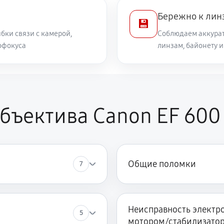
Бережно к лин
💾
500 руб
бки связи с камерой,
Соблюдаем аккурат
офокуса
линзам, байонету 
1040 руб
ора
810 руб
non EF 600 f/4L IS USM
бъектива Canon EF 600 
Общие поломки
7
Неисправность электро
5
мотором/стабилизато