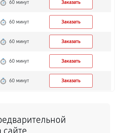
60 минут
Заказать
60 минут
Заказать
60 минут
Заказать
60 минут
Заказать
60 минут
Заказать
60 минут
Заказать
редварительной
60 минут
Заказать
 сайте