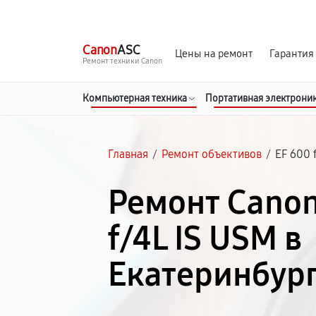
г. Екатеринбург
Ежедневно, с 10:00 до 20:00
Canon
ASC
Цены на ремонт
Гарантия
Ремонт техники Canon
Компьютерная техника
Портативная электрони
Главная
/
Ремонт объективов
/
EF 600 
Ремонт Canon
f/4L IS USM в
Екатеринбур