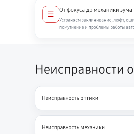
От фокуса до механики зума
☰
Разблокировка заклинивания
Устраняем заклинивание, люфт, оши
помутнение и проблемы работы авт
Протяжка соединений трансфокат
Замена светофильтра объектива Ca
Неисправности о
Неисправность оптики
Неисправность механики