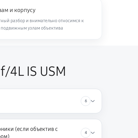
зам и корпусу
60 минут
Заказать
ный разбор и внимательно относимся к
и подвижным узлам объектива
60 минут
Заказать
60 минут
Заказать
f/4L IS USM
6
ники (если объектив с
4
ром)