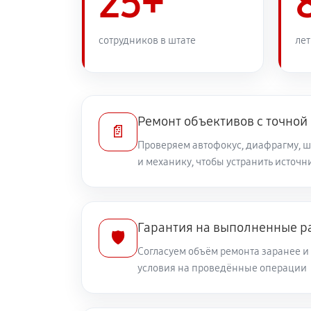
25+
Замена переходных шлейфов
сотрудников в штате
лет
Устранение механических повреж
Ремонт электроники объектива Can
Ремонт объективов с точной
📄
Проверяем автофокус, диафрагму, 
и механику, чтобы устранить источ
Ремонт шлейфа оптического стаб
Ремонт передней линзы объектив
Гарантия на выполненные р
🛡️
Согласуем объём ремонта заранее 
Ремонт механических узлов
условия на проведённые операции
Ремонт кольца зуммирования