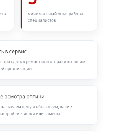
60 минут
Заказать
ств
минимальный опыт работы
специалистов
60 минут
Заказать
60 минут
Заказать
ь в сервис
стро сдать в ремонт или отправить нашим
ей организации
60 минут
Заказать
60 минут
Заказать
е осмотра оптики
 называем цену и объясняем, какие
60 минут
Заказать
настройки, чистки или замены
60 минут
Заказать