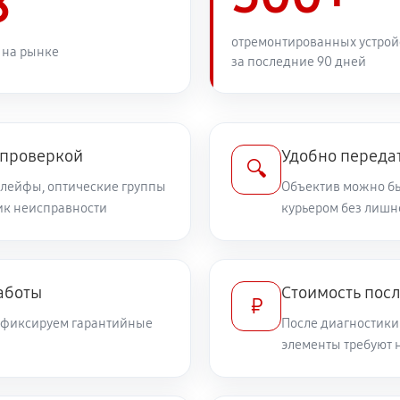
8
1080 руб
отремонтированных устрой
 на рынке
за последние 90 дней
810 руб
дений
810 руб
on EF 600 f/4L IS USM
 проверкой
Удобно передат
🔍
шлейфы, оптические группы
Объектив можно бы
ник неисправности
540 руб
курьером без лишн
илизатора
720 руб
а
аботы
Стоимость посл
₽
и фиксируем гарантийные
После диагностики
1710 руб
элементы требуют 
360 руб