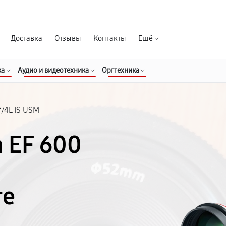
Гарантия д
Доставка
Отзывы
Контакты
Ещё
ка
Аудио и видеотехника
Оргтехника
f/4L IS USM
 EF 600
ге