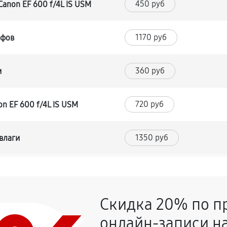
450 руб
anon EF 600 f/4L IS USM
1170 руб
йфов
360 руб
и
720 руб
n EF 600 f/4L IS USM
1350 руб
влаги
1170 руб
F 600 f/4L IS USM
Скидка 20% по п
360 руб
0 f/4L IS USM
онлайн-записи на