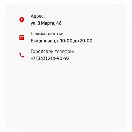
Установка была выполнена нашим сервисным
центром.
Адрес:
При этом гарантия на сами комплектующие
ул. 8 Марта, 46
остается на стороне производителя или
продавца. За качество сторонних деталей
Режим работы:
сервисный центр ответственности не несет.
Ежедневно, с 10:00 до 20:00
Городской телефон:
+7 (343) 214-90-92