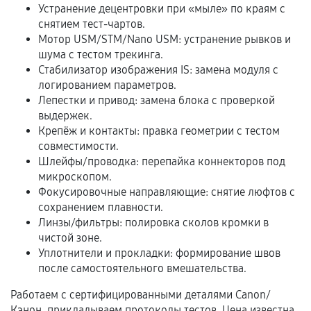
и кассовый чек.
Устранение децентровки при «мыле» по краям с
снятием тест-чартов.
Мотор USM/STM/Nano USM: устранение рывков и
шума с тестом трекинга.
Расширенная гарантия
Стабилизатор изображения IS: замена модуля с
логированием параметров.
В некоторых случаях возможно оформление
Лепестки и привод: замена блока с проверкой
расширенной гарантии. Стоимость, сроки и
выдержек.
условия продления согласовываются отдельно и
Крепёж и контакты: правка геометрии с тестом
фиксируются в документах.
совместимости.
Шлейфы/проводка: перепайка коннекторов под
микроскопом.
Фокусировочные направляющие: снятие люфтов с
Когда гарантия не действует
сохранением плавности.
Линзы/фильтры: полировка сколов кромки в
Нарушение правил эксплуатации,
чистой зоне.
механические повреждения, попадание влаги,
Уплотнители и прокладки: формирование швов
перегрев, коррозия.
после самостоятельного вмешательства.
Самостоятельный ремонт или вмешательство
Работаем с сертифицированными деталями Canon/
третьих лиц.
Кэнон, прикладываем протоколы тестов. Цена известна