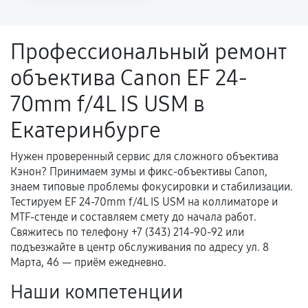
напрямую связанной с выполненным
ремонтом.
Профессиональный ремонт
Поломка установленной детали при
объектива Canon EF 24-
нормальной эксплуатации в течение
гарантийного срока.
70mm f/4L IS USM в
Несоответствие комплектующей заявленным
Екатеринбурге
техническим характеристикам.
Нужен проверенный сервис для сложного объектива
Кэнон? Принимаем зумы и фикс-объективы Canon,
Документы для подтверждения
знаем типовые проблемы фокусировки и стабилизации.
гарантии
Тестируем EF 24-70mm f/4L IS USM на коллиматоре и
MTF-стенде и составляем смету до начала работ.
Гарантийный талон.
Свяжитесь по телефону +7 (343) 214-90-92 или
подъезжайте в центр обслуживания по адресу ул. 8
Акт выполненных работ с датой, перечнем
Марта, 46 — приём ежедневно.
услуг и сроком гарантии.
Наши компетенции
Документы на установленные комплектующие