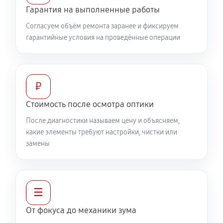
Гарантия на выполненные работы
360 руб
60 минут
Согласуем объём ремонта заранее и фиксируем
гарантийные условия на проведённые операции
Разблокировка заклинивания
500 руб
60 минут
Протяжка соединений трансфокатора
₽
1040 руб
60 минут
Стоимость после осмотра оптики
После диагностики называем цену и объясняем,
Замена светофильтра объектива Canon EF 24-70mm
какие элементы требуют настройки, чистки или
f/4L IS USM
замены
810 руб
60 минут
☰
От фокуса до механики зума