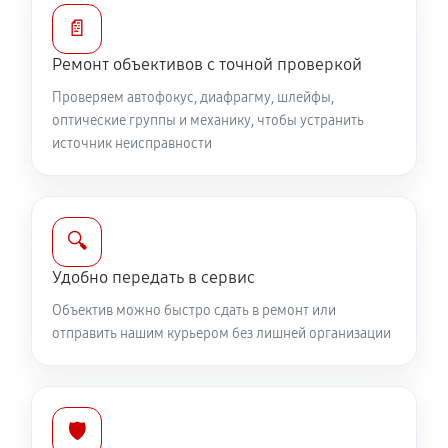
Устранение механических повреждений
📄
810 руб
60 минут
Ремонт объективов с точной проверкой
Ремонт электроники объектива Canon EF 24-70mm
Проверяем автофокус, диафрагму, шлейфы,
f/4L IS USM
оптические группы и механику, чтобы устранить
источник неисправности
810 руб
60 минут
Ремонт шлейфа оптического стабилизатора
540 руб
60 минут
🔍
Удобно передать в сервис
Ремонт передней линзы объектива
Объектив можно быстро сдать в ремонт или
720 руб
60 минут
отправить нашим курьером без лишней организации
Ремонт механических узлов
1710 руб
60 минут
🛡️
Ремонт кольца зуммирования