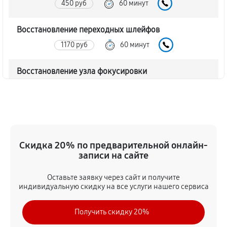
450 руб
60 минут
Восстановление переходных шлейфов
1170 руб
60 минут
Восстановление узла фокусировки
360 руб
60 минут
Ремонт диафрагмы объектива Canon EF 24-70mm
f/4L IS USM
720 руб
60 минут
Скидка 20% по предварительной онлайн-
записи на сайте
Восстановление после попадания влаги
Оставьте заявку через сайт и получите
1350 руб
60 минут
индивидуальную скидку на все услуги нашего сервиса
Чистка от пыли объектива Canon EF 24-70mm f/4L
Получить скидку 20%
IS USM