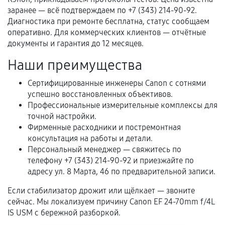
Естественный износ деталей, если иное не
заранее — всё подтверждаем по +7 (343) 214-90-92.
предусмотрено отдельно.
Диагностика при ремонте бесплатна, статус сообщаем
оперативно. Для коммерческих клиентов — отчётные
Обращение после окончания гарантийного
документы и гарантия до 12 месяцев.
срока.
Наши преимущества
Программные сбои, если это не указано в
отдельных условиях.
Сертифицированные инженеры Canon с сотнями
успешно восстановленных объективов.
Профессиональные измерительные комплексы для
точной настройки.
Если комплектующие куплены
Фирменные расходники и постремонтная
самостоятельно
консультация на работы и детали.
Персональный менеджер — свяжитесь по
Гарантия на выполненные работы может
телефону +7 (343) 214-90-92 и приезжайте по
сохраняться полностью или частично, если
адресу ул. 8 Марта, 46 по предварительной записи.
соблюдены следующие условия:
Предоставленные детали подходят по
Если стабилизатор дрожит или щёлкает — звоните
техническим параметрам и не имеют внешних
сейчас. Мы локализуем причину Canon EF 24-70mm f/4L
IS USM с бережной разборкой.
дефектов.