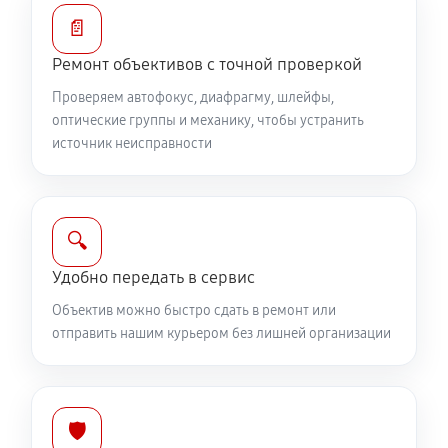
810 руб
60 минут
📄
Ремонт объективов с точной проверкой
Ремонт электроники объектива Canon EF 15mm
f/2.8 Fisheye
Проверяем автофокус, диафрагму, шлейфы,
оптические группы и механику, чтобы устранить
810 руб
60 минут
источник неисправности
Ремонт шлейфа оптического стабилизатора
540 руб
60 минут
🔍
Ремонт передней линзы объектива
Удобно передать в сервис
720 руб
60 минут
Объектив можно быстро сдать в ремонт или
отправить нашим курьером без лишней организации
Ремонт механических узлов
1710 руб
60 минут
Ремонт кольца зуммирования
🛡️