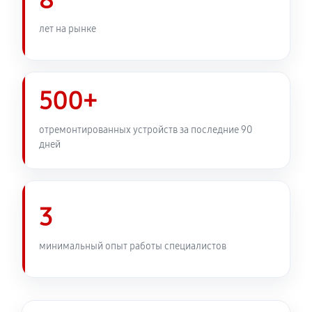
8
Замена узла диафрагмы
1080 руб
60 минут
лет на рынке
Установка подвеса объектива Canon EF 15mm f/2.8
Fisheye
500+
360 руб
60 минут
отремонтированных устройств за последние 90
Замена электронной платы
дней
450 руб
60 минут
Ремонт узла автофокуса
3
1040 руб
60 минут
Замена переходных шлейфов
минимальный опыт работы специалистов
1080 руб
60 минут
Устранение механических повреждений