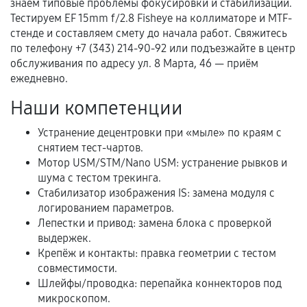
Документы для подтверждения
знаем типовые проблемы фокусировки и стабилизации.
гарантии
Тестируем EF 15mm f/2.8 Fisheye на коллиматоре и MTF-
стенде и составляем смету до начала работ. Свяжитесь
Гарантийный талон.
по телефону +7 (343) 214-90-92 или подъезжайте в центр
обслуживания по адресу ул. 8 Марта, 46 — приём
Акт выполненных работ с датой, перечнем
ежедневно.
услуг и сроком гарантии.
Наши компетенции
Документы на установленные комплектующие
и кассовый чек.
Устранение децентровки при «мыле» по краям с
снятием тест-чартов.
Мотор USM/STM/Nano USM: устранение рывков и
шума с тестом трекинга.
Расширенная гарантия
Стабилизатор изображения IS: замена модуля с
логированием параметров.
В некоторых случаях возможно оформление
Лепестки и привод: замена блока с проверкой
расширенной гарантии. Стоимость, сроки и
выдержек.
условия продления согласовываются отдельно и
Крепёж и контакты: правка геометрии с тестом
фиксируются в документах.
совместимости.
Шлейфы/проводка: перепайка коннекторов под
микроскопом.