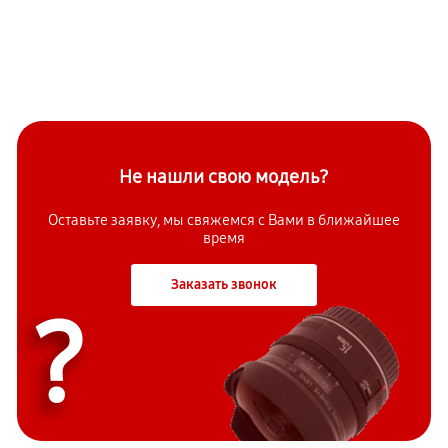
Не нашли свою модель?
Оставьте заявку, мы свяжемся с Вами в ближайшее
время
Заказать звонок
?