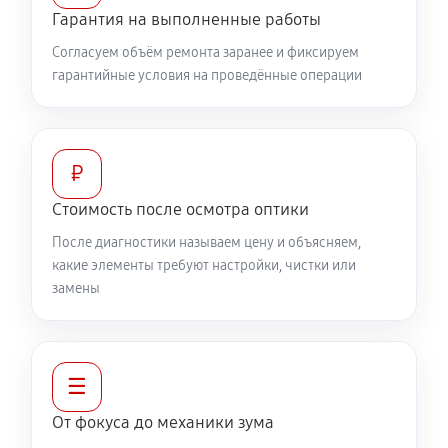
360 руб
60 минут
Гарантия на выполненные работы
Согласуем объём ремонта заранее и фиксируем
Разблокировка заклинивания
гарантийные условия на проведённые операции
500 руб
60 минут
Протяжка соединений трансфокатора
1040 руб
60 минут
₽
Стоимость после осмотра оптики
Замена светофильтра объектива Canon EF 15mm
После диагностики называем цену и объясняем,
f/2.8 Fisheye
какие элементы требуют настройки, чистки или
810 руб
60 минут
замены
☰
От фокуса до механики зума