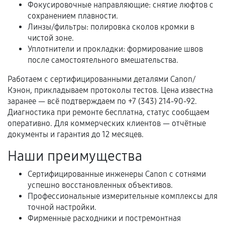
Фокусировочные направляющие: снятие люфтов с
Когда гарантия не действует
сохранением плавности.
Линзы/фильтры: полировка сколов кромки в
Нарушение правил эксплуатации,
чистой зоне.
механические повреждения, попадание влаги,
Уплотнители и прокладки: формирование швов
перегрев, коррозия.
после самостоятельного вмешательства.
Самостоятельный ремонт или вмешательство
Работаем с сертифицированными деталями Canon/
третьих лиц.
Кэнон, прикладываем протоколы тестов. Цена известна
Естественный износ деталей, если иное не
заранее — всё подтверждаем по +7 (343) 214-90-92.
предусмотрено отдельно.
Диагностика при ремонте бесплатна, статус сообщаем
оперативно. Для коммерческих клиентов — отчётные
Обращение после окончания гарантийного
документы и гарантия до 12 месяцев.
срока.
Наши преимущества
Программные сбои, если это не указано в
отдельных условиях.
Сертифицированные инженеры Canon с сотнями
успешно восстановленных объективов.
Профессиональные измерительные комплексы для
точной настройки.
Если комплектующие куплены
Фирменные расходники и постремонтная
самостоятельно