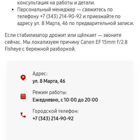
консультация на работы и детали.
Персональный менеджер — свяжитесь по
Гарантия на выполненные работы может
телефону +7 (343) 214-90-92 и приезжайте по
сохраняться полностью или частично, если
адресу ул. 8 Марта, 46 по предварительной записи.
соблюдены следующие условия:
Предоставленные детали подходят по
Если стабилизатор дрожит или щёлкает — звоните
техническим параметрам и не имеют внешних
сейчас. Мы локализуем причину Canon EF 15mm f/2.8
Fisheye с бережной разборкой.
дефектов.
Установка была выполнена нашим сервисным
центром.
Адрес:
При этом гарантия на сами комплектующие
ул. 8 Марта, 46
остается на стороне производителя или
продавца. За качество сторонних деталей
Режим работы:
сервисный центр ответственности не несет.
Ежедневно, с 10:00 до 20:00
Городской телефон:
+7 (343) 214-90-92