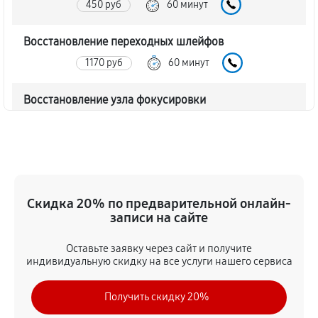
450 руб
60 минут
Восстановление переходных шлейфов
1170 руб
60 минут
Восстановление узла фокусировки
360 руб
60 минут
Ремонт диафрагмы объектива Canon EF 15mm f/2.8
Fisheye
720 руб
60 минут
Скидка 20% по предварительной онлайн-
записи на сайте
Восстановление после попадания влаги
Оставьте заявку через сайт и получите
1350 руб
60 минут
индивидуальную скидку на все услуги нашего сервиса
Чистка от пыли объектива Canon EF 15mm f/2.8
Получить скидку 20%
Fisheye