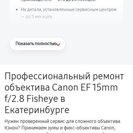
На детали, установленные сервисным центром
— до 3 месяцев.
Что считается гарантийным случаем
Показать полностью
Повторное возникновение неисправности,
напрямую связанной с выполненным
ремонтом.
Профессиональный ремонт
Поломка установленной детали при
объектива Canon EF 15mm
нормальной эксплуатации в течение
гарантийного срока.
f/2.8 Fisheye в
Несоответствие комплектующей заявленным
Екатеринбурге
техническим характеристикам.
Нужен проверенный сервис для сложного объектива
Кэнон? Принимаем зумы и фикс-объективы Canon,