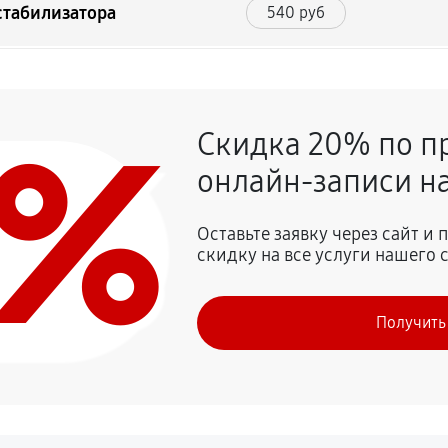
стабилизатора
540 руб
810 руб
0%
Скидка 20% по п
овреждений
810 руб
онлайн-записи на
1080 руб
Оставьте заявку через сайт и
скидку на все услуги нашего 
1040 руб
Получить
450 руб
1080 руб