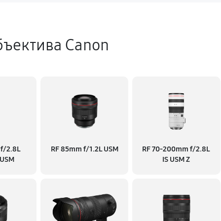
720 руб
бъектива Canon
ровки
360 руб
 шлейфов
1170 руб
450 руб
f/2.8L
RF 85mm f/1.2L USM
RF 70‑200mm f/2.8L
з
630 руб
 USM
IS USM Z
810 руб