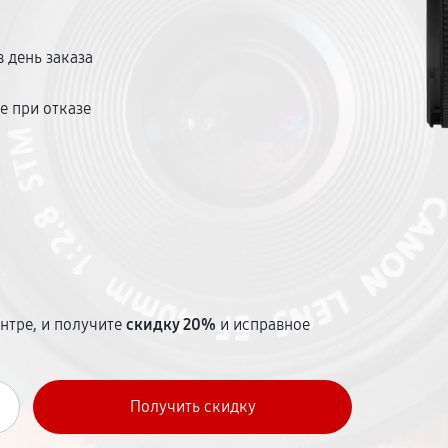
и — до 12 месяцев. Наш центр удобно
 день заказа
е при отказе
т
нтре, и получите
скидку 20%
и исправное