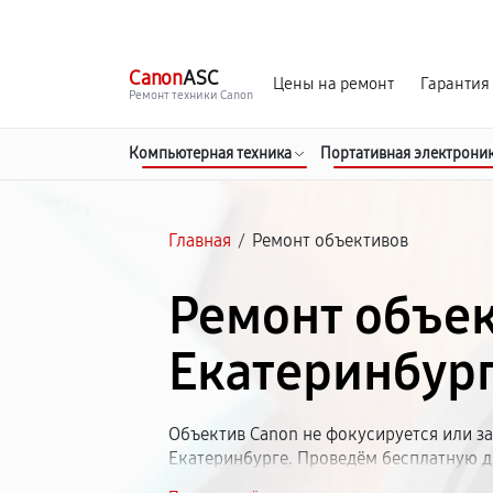
г. Екатеринбург
Ежедневно, с 10:00 до 20:00
Canon
ASC
Цены на ремонт
Гарантия
Ремонт техники Canon
Компьютерная техника
Портативная электрони
Главная
/
Ремонт объективов
Ремонт объек
Екатеринбур
Объектив Canon не фокусируется или за
Екатеринбурге. Проведём бесплатную д
Работаем со всей оптикой Кэнон. Стоим