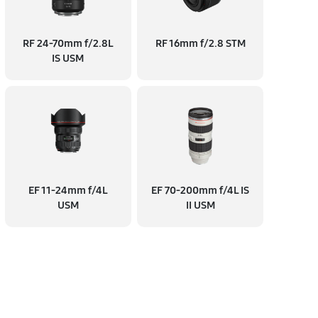
RF 24‑70mm f/2.8L
RF 16mm f/2.8 STM
IS USM
EF 11‑24mm f/4L
EF 70‑200mm f/4L IS
USM
II USM