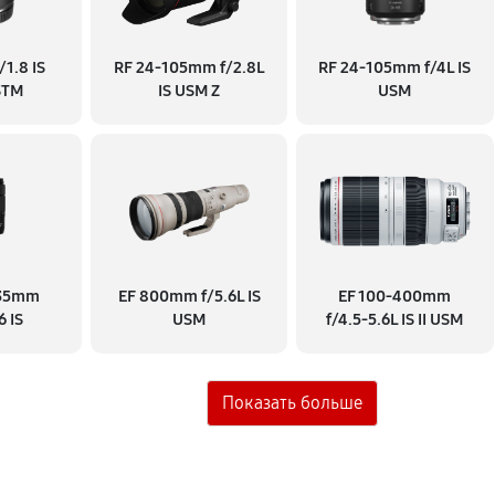
1.8 IS
RF 24‑105mm f/2.8L
RF 24‑105mm f/4L IS
STM
IS USM Z
USM
135mm
EF 800mm f/5.6L IS
EF 100‑400mm
6 IS
USM
f/4.5‑5.6L IS II USM