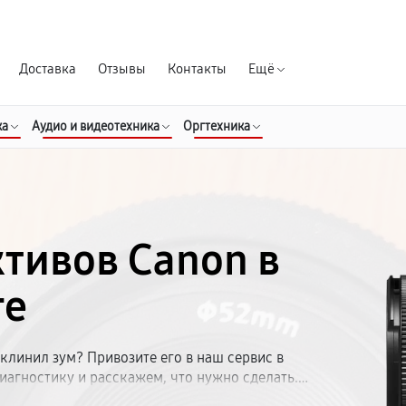
Гарантия д
Доставка
Отзывы
Контакты
Ещё
ка
Аудио и видеотехника
Оргтехника
тивов Canon в
ге
клинил зум? Привозите его в наш сервис в
иагностику и расскажем, что нужно сделать.
ость согласовываем заранее. Срок ремонта —