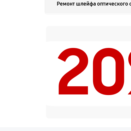
Ремонт шлейфа оптического 
Ремонт электроники
2
Устранение механических п
Замена переходных шлейфов
Ремонт узла автофокуса
Замена электронной платы
Замена узла диафрагмы