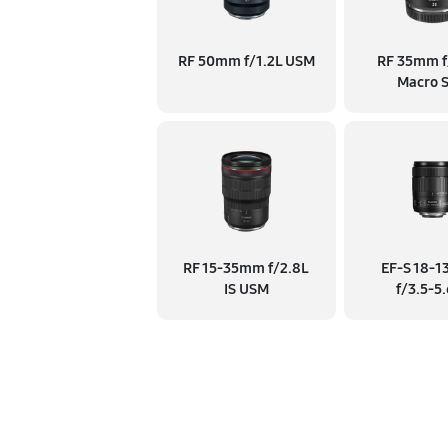
RF 50mm f/1.2L USM
RF 35mm f/
Macro 
RF 15‑35mm f/2.8L
EF‑S 18‑
IS USM
f/3.5‑5.