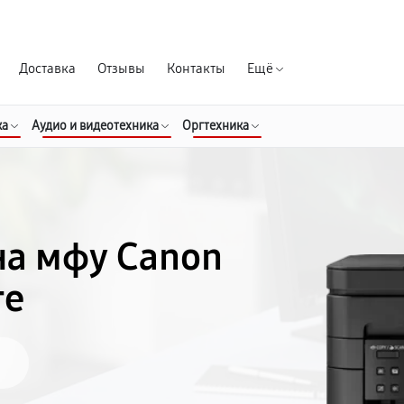
Гарантия д
Доставка
Отзывы
Контакты
Ещё
ка
Аудио и видеотехника
Оргтехника
на мфу Canon
ге