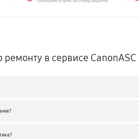
Проверяем устройство перед выдачей
о ремонту в сервисе CanonASC
анее?
тика?