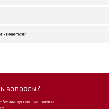
т измениться?
сь вопросы?
те бесплатную консультацию по
осу