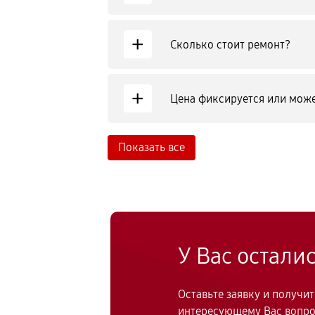
+
Сколько стоит ремонт?
+
Цена фиксируется или може
Показать все
У Вас остали
Оставьте заявку и получи
интересующему Вас вопр