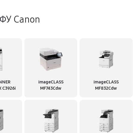
ФУ Canon
NNER
imageCLASS
imageCLASS
 C3926i
MF743Cdw
MF832Cdw