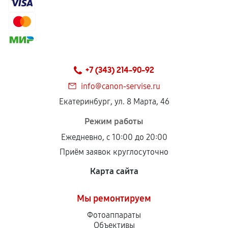
Гарантия на выполненные работы может
сохраняться полностью или частично, если
соблюдены следующие условия:
Предоставленные детали подходят по
техническим параметрам и не имеют внешних
+7 (343) 214-90-92
дефектов.
info@canon-servise.ru
Установка была выполнена нашим сервисным
Екатеринбург, ул. 8 Марта, 46
центром.
При этом гарантия на сами комплектующие
Режим работы
остается на стороне производителя или
Ежедневно, с 10:00 до 20:00
продавца. За качество сторонних деталей
Приём заявок круглосуточно
сервисный центр ответственности не несет.
Карта сайта
Мы ремонтируем
Фотоаппараты
Объективы