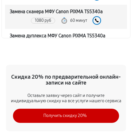
Замена сканера МФУ Canon PIXMA TS5340a
1080 руб
60 минут
Замена дуплекса МФУ Canon PIXMA TS5340a
810 руб
60 минут
Замена вала МФУ Canon PIXMA TS5340a
1350 руб
60 минут
Скидка 20% по предварительной онлайн-
записи на сайте
Замена тормозной площадки
1080 руб
60 минут
Оставьте заявку через сайт и получите
индивидуальную скидку на все услуги нашего сервиса
Замена Wi-Fi МФУ Canon PIXMA TS5340a
Получить скидку 20%
1620 руб
60 минут