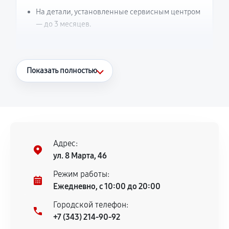
На детали, установленные сервисным центром
— до 3 месяцев.
Что считается гарантийным случаем
Показать полностью
Повторное возникновение неисправности,
напрямую связанной с выполненным
ремонтом.
Поломка установленной детали при
нормальной эксплуатации в течение
Адрес:
гарантийного срока.
ул. 8 Марта, 46
Несоответствие комплектующей заявленным
Режим работы:
техническим характеристикам.
Ежедневно, с 10:00 до 20:00
Городской телефон:
+7 (343) 214-90-92
Документы для подтверждения