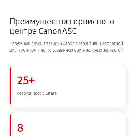
Замена каретки МФУ Canon PIXMA TS5340a
720 руб
60 минут
Преимущества сервисного
Замена печатной головки
центра CanonASC
1350 руб
60 минут
Надёжный ремонт техники Canon с гарантией, бесплатной
Замена печки МФУ Canon PIXMA TS5340a
диагностикой и использованием оригинальных запчастей.
2250 руб
60 минут
Замена термопленки МФУ Canon PIXMA TS5340a
25+
1980 руб
60 минут
сотрудников в штате
8