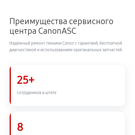
Замена каретки МФУ Canon iR 2030i
720 руб
60 минут
Преимущества сервисного
Замена печатной головки
центра CanonASC
1350 руб
60 минут
Надёжный ремонт техники Canon с гарантией, бесплатной
Замена печки МФУ Canon iR 2030i
диагностикой и использованием оригинальных запчастей.
2250 руб
60 минут
Замена термопленки МФУ Canon iR 2030i
25+
1980 руб
60 минут
сотрудников в штате
8