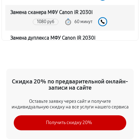
Замена сканера МФУ Canon iR 2030i
1080 руб
60 минут
Замена дуплекса МФУ Canon iR 2030i
810 руб
60 минут
Замена вала МФУ Canon iR 2030i
1350 руб
60 минут
Скидка 20% по предварительной онлайн-
записи на сайте
Замена тормозной площадки
1080 руб
60 минут
Оставьте заявку через сайт и получите
индивидуальную скидку на все услуги нашего сервиса
Замена Wi-Fi МФУ Canon iR 2030i
Получить скидку 20%
1620 руб
60 минут