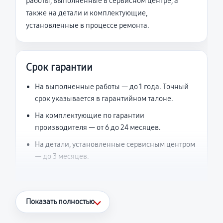
работы, выполненные в сервисном центре, а
также на детали и комплектующие,
установленные в процессе ремонта.
Срок гарантии
На выполненные работы — до 1 года. Точный
срок указывается в гарантийном талоне.
На комплектующие по гарантии
производителя — от 6 до 24 месяцев.
На детали, установленные сервисным центром
— до 3 месяцев.
Что считается гарантийным случаем
Показать полностью
Повторное возникновение неисправности,