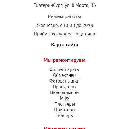
Установка была выполнена нашим сервисным
Екатеринбург, ул. 8 Марта, 46
центром.
При этом гарантия на сами комплектующие
Режим работы
остается на стороне производителя или
Ежедневно, с 10:00 до 20:00
продавца. За качество сторонних деталей
Приём заявок круглосуточно
сервисный центр ответственности не несет.
Карта сайта
Мы ремонтируем
Фотоаппараты
Объективы
Фотовспышки
Проекторы
Видеокамеры
МФУ
Плоттеры
Принтеры
Сканеры