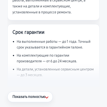
работы, выполненные в сервисном центре, а
также на детали и комплектующие,
установленные в процессе ремонта.
Срок гарантии
На выполненные работы — до 1 года. Точный
срок указывается в гарантийном талоне.
На комплектующие по гарантии
производителя — от 6 до 24 месяцев.
На детали, установленные сервисным центром
— до 3 месяцев.
Что считается гарантийным случаем
Показать полностью
Повторное возникновение неисправности,