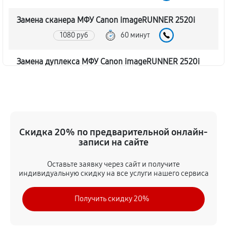
Замена сканера МФУ Canon imageRUNNER 2520i
1080 руб
60 минут
Замена дуплекса МФУ Canon imageRUNNER 2520i
810 руб
60 минут
Замена вала МФУ Canon imageRUNNER 2520i
1350 руб
60 минут
Скидка 20% по предварительной онлайн-
записи на сайте
Замена тормозной площадки
1080 руб
60 минут
Оставьте заявку через сайт и получите
индивидуальную скидку на все услуги нашего сервиса
Замена Wi-Fi МФУ Canon imageRUNNER 2520i
Получить скидку 20%
1620 руб
60 минут