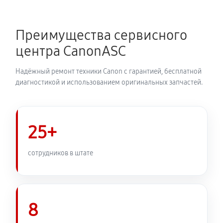
Замена каретки МФУ Canon imageRUNNER 2520i
720 руб
60 минут
Преимущества сервисного
Замена печатной головки
центра CanonASC
1350 руб
60 минут
Надёжный ремонт техники Canon с гарантией, бесплатной
Замена печки МФУ Canon imageRUNNER 2520i
диагностикой и использованием оригинальных запчастей.
2250 руб
60 минут
Замена термопленки МФУ Canon imageRUNNER
25+
2520i
1980 руб
60 минут
сотрудников в штате
8