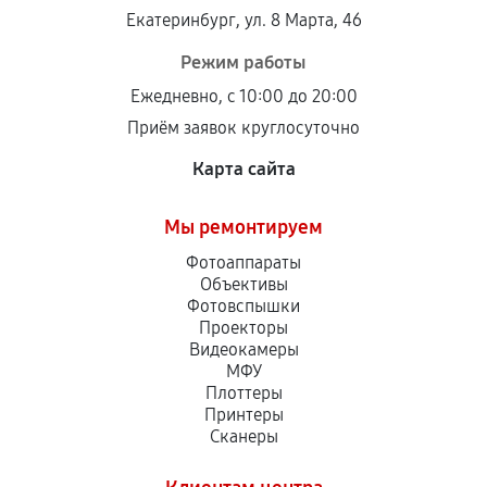
Установка была выполнена нашим сервисным
Екатеринбург, ул. 8 Марта, 46
центром.
При этом гарантия на сами комплектующие
Режим работы
остается на стороне производителя или
Ежедневно, с 10:00 до 20:00
продавца. За качество сторонних деталей
Приём заявок круглосуточно
сервисный центр ответственности не несет.
Карта сайта
Мы ремонтируем
Фотоаппараты
Объективы
Фотовспышки
Проекторы
Видеокамеры
МФУ
Плоттеры
Принтеры
Сканеры