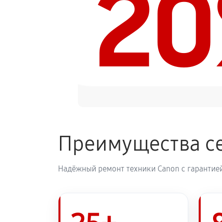
2
Замена каретки МФУ Canon i-SEN
Замена печатной головки
Замена печки МФУ Canon i-SENSY
Замена термопленки МФУ Canon i
Преимущества с
Надёжный ремонт техники Canon с гарантией