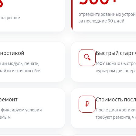
8
отремонтированных устрой
 на рынке
за последние 90 дней
гностикой
Быстрый старт
🔍
ий модуль, печать,
МФУ можно быстро 
найти источник сбоя
курьером для опер
 ремонт
Стоимость посл
₽
и фиксируем условия
После диагностики
уемым
требуют ремонта, 