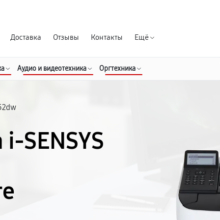
Гарантия д
Доставка
Отзывы
Контакты
Ещё
ка
Аудио и видеотехника
Оргтехника
52dw
 i-SENSYS
ге