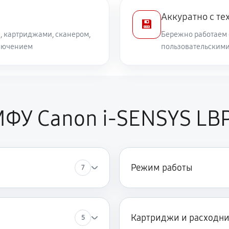
Аккуратно с те
💾
, картриджами, сканером,
Бережно работаем 
лючением
пользовательским
МФУ Canon i-SENSYS LB
Режим работы
7
Картриджи и расходн
5