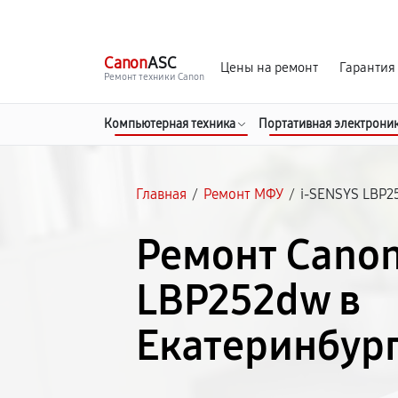
г. Екатеринбург
Ежедневно, с 10:00 до 20:00
Canon
ASC
Цены на ремонт
Гарантия
Ремонт техники Canon
Компьютерная техника
Портативная электрони
Главная
/
Ремонт МФУ
/
i-SENSYS LBP2
Ремонт Canon
LBP252dw в
Екатеринбур