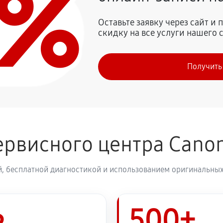
0%
720 руб
SYS LBP252dw
Оставьте заявку через сайт и
скидку на все услуги нашего 
1350 руб
Получить
2250 руб
S LBP252dw
1980 руб
-SENSYS LBP252dw
ервисного центра Cano
, бесплатной диагностикой и использованием оригинальных
500+