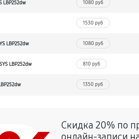
1080 руб
YS LBP252dw
1530 руб
1080 руб
SYS LBP252dw
810 руб
NSYS LBP252dw
1350 руб
 LBP252dw
1080 руб
Скидка 20% по п
1620 руб
 LBP252dw
онлайн-записи на