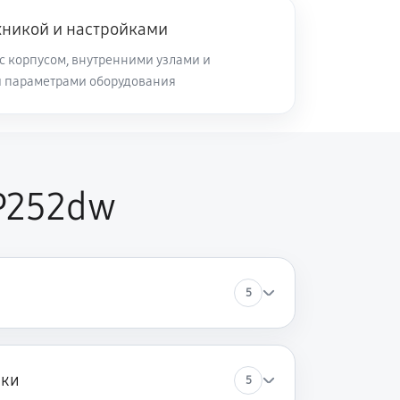
хникой и настройками
с корпусом, внутренними узлами и
и параметрами оборудования
P252dw
5
ики
5