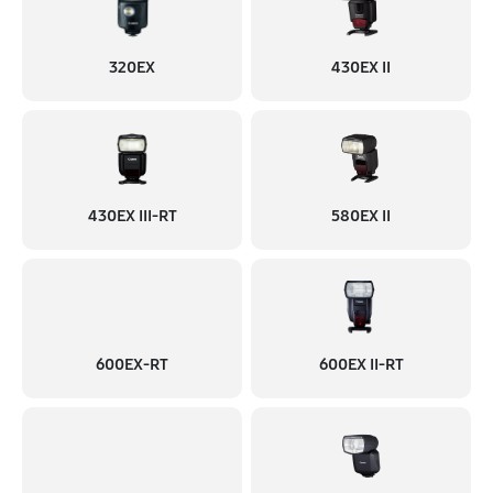
320EX
430EX II
430EX III-RT
580EX II
600EX-RT
600EX II-RT