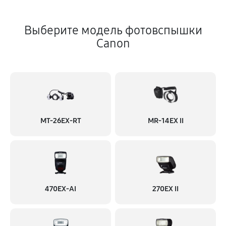
Выберите модель фотовспышки
Canon
MT-26EX-RT
MR-14EX II
470EX-AI
270EX II