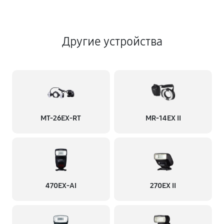
Другие устройства
MT-26EX-RT
MR-14EX II
470EX-AI
270EX II