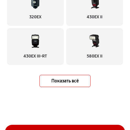
320EX
430EX II
430EX III-RT
580EX II
Показать всё