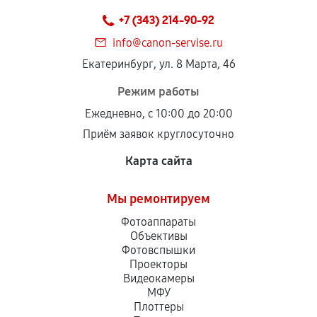
техническим параметрам и не имеют внешних
+7 (343) 214-90-92
дефектов.
info@canon-servise.ru
Установка была выполнена нашим сервисным
Екатеринбург, ул. 8 Марта, 46
центром.
При этом гарантия на сами комплектующие
Режим работы
остается на стороне производителя или
Ежедневно, с 10:00 до 20:00
продавца. За качество сторонних деталей
Приём заявок круглосуточно
сервисный центр ответственности не несет.
Карта сайта
Мы ремонтируем
Фотоаппараты
Объективы
Фотовспышки
Проекторы
Видеокамеры
МФУ
Плоттеры