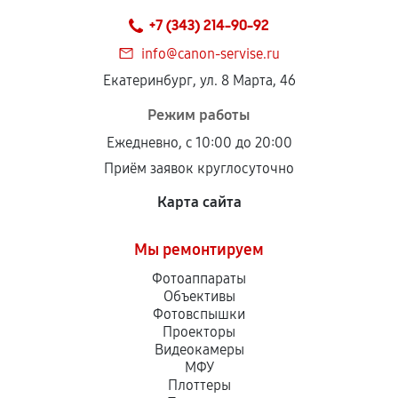
техническим параметрам и не имеют внешних
+7 (343) 214-90-92
дефектов.
info@canon-servise.ru
Установка была выполнена нашим сервисным
Екатеринбург, ул. 8 Марта, 46
центром.
При этом гарантия на сами комплектующие
Режим работы
остается на стороне производителя или
Ежедневно, с 10:00 до 20:00
продавца. За качество сторонних деталей
Приём заявок круглосуточно
сервисный центр ответственности не несет.
Карта сайта
Мы ремонтируем
Фотоаппараты
Объективы
Фотовспышки
Проекторы
Видеокамеры
МФУ
Плоттеры