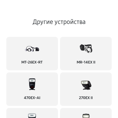
Другие устройства
MT-26EX-RT
MR-14EX II
470EX-AI
270EX II