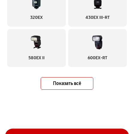
320EX
430EX III-RT
580EX II
600EX-RT
Показать всё