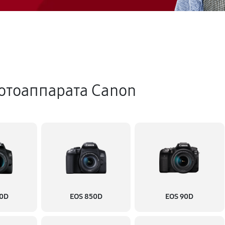
отоаппарата Canon
50D
EOS 850D
EOS 90D