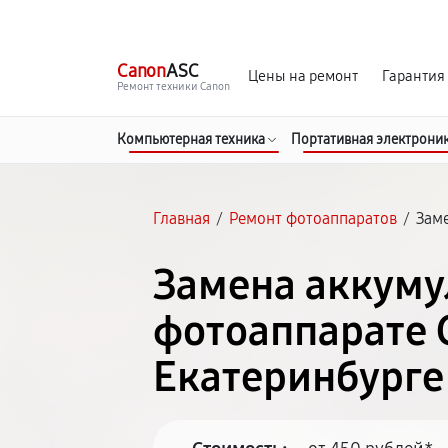
г. Екатеринбург
Ежедневно, с 10:00 до 20:00
Canon
ASC
Цены на ремонт
Гарантия
Ремонт техники Canon
Компьютерная техника
Портативная электрони
Главная
/
Ремонт фотоаппаратов
/
Зам
Замена аккуму
фотоаппарате 
Екатеринбурге