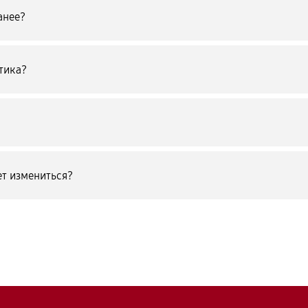
анее?
тика?
т измениться?