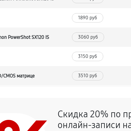
1890 руб
3060 руб
non PowerShot SX120 IS
3150 руб
3510 руб
CD/CMOS матрице
3420 руб
и
Скидка 20% по п
2970 руб
онлайн-записи на