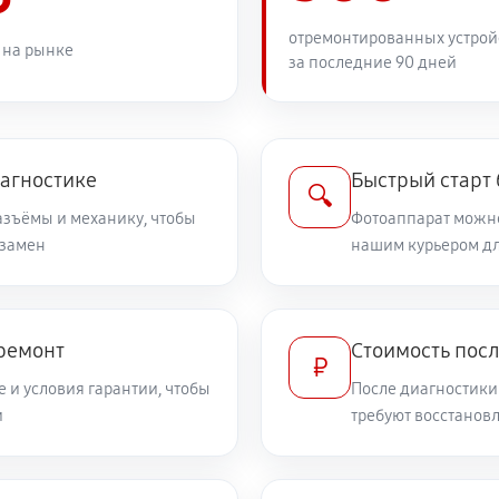
1890 руб
отремонтированных устрой
 на рынке
за последние 90 дней
2210 руб
PowerShot SX120 IS
1890 руб
иагностике
Быстрый старт
🔍
разъёмы и механику, чтобы
Фотоаппарат можно
 замен
2750 руб
нашим курьером дл
on PowerShot SX120 IS
1530 руб
werShot SX120 IS
 ремонт
Стоимость пос
₽
 и условия гарантии, чтобы
После диагностики
3150 руб
 Canon PowerShot SX120 IS
и
требуют восстанов
2610 руб
а Canon PowerShot SX120 IS