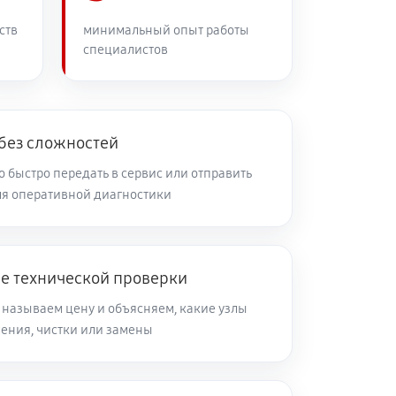
60 минут
Заказать
ств
минимальный опыт работы
специалистов
60 минут
Заказать
60 минут
Заказать
 без сложностей
 быстро передать в сервис или отправить
я оперативной диагностики
60 минут
Заказать
60 минут
Заказать
ле технической проверки
 называем цену и объясняем, какие узлы
60 минут
Заказать
ления, чистки или замены
60 минут
Заказать