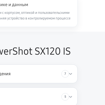
нике и данным
м с корпусом, оптикой и пользовательскими
аняя устройство в контролируемом процессе
erShot SX120 IS
дения
7
5