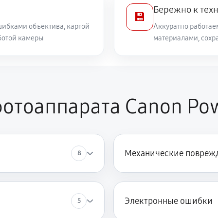
Бережно к тех
💾
ибками объектива, картой
Аккуратно работае
ботой камеры
материалами, сохр
отоаппарата Canon Pow
Механические повреж
8
Электронные ошибки
5