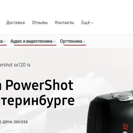
Гарантия д
Доставка
Отзывы
Контакты
Ещё
ка
Аудио и видеотехника
Оргтехника
rshot sx120 is
n PowerShot
катеринбурге
 день заказа