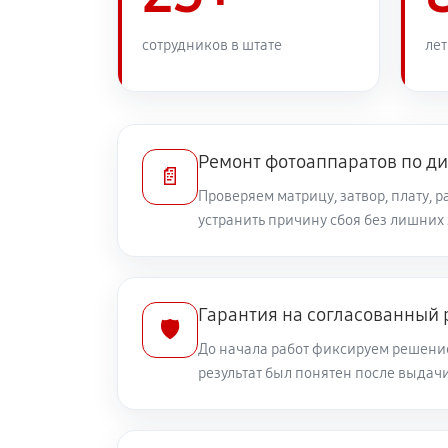
Замена задней панели
сотрудников в штате
лет
Замена линз фотоаппарата Canon 
Замена диска управления
Ремонт фотоаппаратов по д
📄
Проверяем матрицу, затвор, плату, 
устранить причину сбоя без лишних
Замена вспышки фотоаппарата Can
Юстировка фотоаппарата Canon Po
Гарантия на согласованный
🛡️
До начала работ фиксируем решение
Комплексная чистка фотоаппарата
результат был понятен после выдач
Программный ремонт фотоаппарат