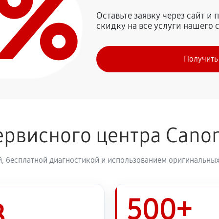
0%
2070 руб
n PowerShot SX120 IS
Оставьте заявку через сайт и
скидку на все услуги нашего 
1980 руб
on PowerShot SX120 IS
Получить
2250 руб
1980 руб
ервисного центра Cano
2430 руб
, бесплатной диагностикой и использованием оригинальных
2570 руб
500+
2430 руб
8