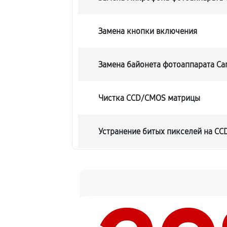
Замена кнопки включения
Замена байонета фотоаппарата Ca
Чистка CCD/CMOS матрицы
Устранение битых пикселей на C
Замена платы отсека карты памят
Замена материнской платы