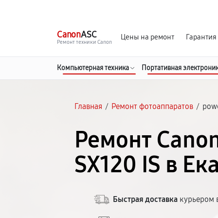
г. Екатеринбург
Ежедневно, с 10:00 до 20:00
Canon
ASC
Цены на ремонт
Гарантия
Ремонт техники Canon
Компьютерная техника
Портативная электрони
Главная
/
Ремонт фотоаппаратов
/
powe
Ремонт Cano
SX120 IS в Е
Быстрая доставка
курьером в