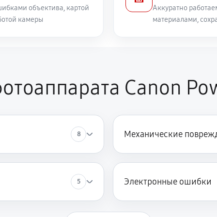
ибками объектива, картой
Аккуратно работае
ботой камеры
материалами, сохр
отоаппарата Canon Pow
Механические повреж
8
Электронные ошибки
5