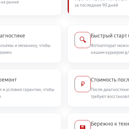
 на рынке
за последние 90 дней
2210 руб
PowerShot G3 X
1890 руб
иагностике
Быстрый старт
🔍
разъёмы и механику, чтобы
Фотоаппарат можно
 замен
2750 руб
нашим курьером дл
non PowerShot G3 X
1530 руб
owerShot G3 X
 ремонт
Стоимость пос
₽
 и условия гарантии, чтобы
После диагностики
3150 руб
 Canon PowerShot G3 X
и
требуют восстанов
2610 руб
а Canon PowerShot G3 X
Бережно к тех
💾