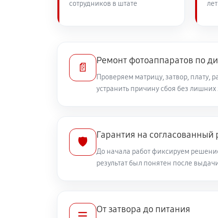
сотрудников в штате
лет
Замена линз фотоаппарата Canon 
Замена диска управления
Ремонт фотоаппаратов по д
📄
Проверяем матрицу, затвор, плату, 
устранить причину сбоя без лишних
Замена вспышки фотоаппарата Ca
Юстировка фотоаппарата Canon P
Гарантия на согласованный
🛡️
До начала работ фиксируем решение
Комплексная чистка фотоаппарата
результат был понятен после выдач
Программный ремонт фотоаппарат
От затвора до питания
☰