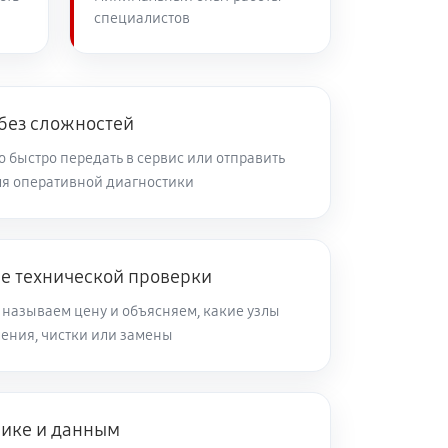
специалистов
60 минут
Заказать
60 минут
Заказать
 без сложностей
 быстро передать в сервис или отправить
я оперативной диагностики
60 минут
Заказать
60 минут
Заказать
ле технической проверки
 называем цену и объясняем, какие узлы
60 минут
Заказать
ления, чистки или замены
60 минут
Заказать
нике и данным