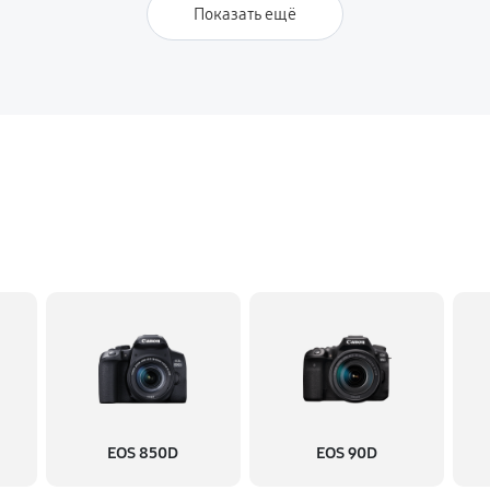
Показать ещё
EOS 850D
EOS 90D