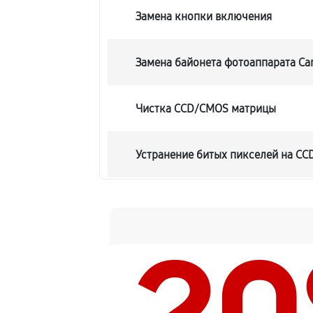
Замена кнопки включения
Замена байонета фотоаппарата Ca
Чистка CCD/CMOS матрицы
Устранение битых пикселей на C
Замена платы отсека карты памят
Замена материнской платы
Замена затвора фотоаппарата Can