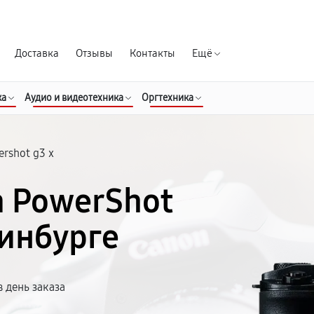
Гарантия д
Доставка
Отзывы
Контакты
Ещё
ка
Аудио и видеотехника
Оргтехника
rshot g3 x
n PowerShot
ринбурге
 день заказа