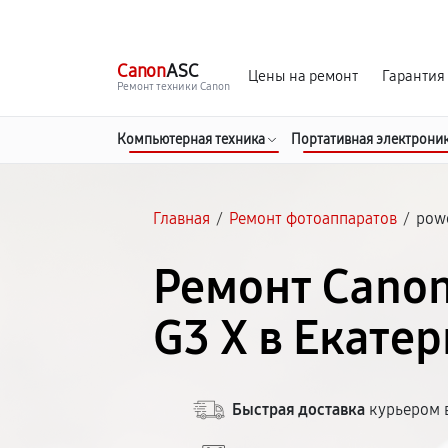
г. Екатеринбург
Ежедневно, с 10:00 до 20:00
Canon
ASC
Цены на ремонт
Гарантия
Ремонт техники Canon
Компьютерная техника
Портативная электрони
Главная
/
Ремонт фотоаппаратов
/
powe
Ремонт Cano
G3 X в Екате
Быстрая доставка
курьером в