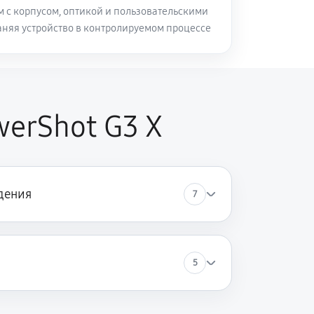
м с корпусом, оптикой и пользовательскими
аняя устройство в контролируемом процессе
erShot G3 X
дения
7
5