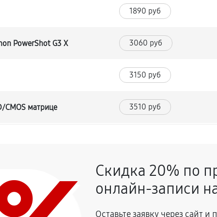
1890 руб
3060 руб
non PowerShot G3 X
3150 руб
3510 руб
CD/CMOS матрице
3420 руб
и
Скидка 20% по п
2970 руб
онлайн-записи на
2070 руб
on PowerShot G3 X
Оставьте заявку через сайт и