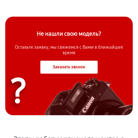
Не нашли свою модель?
Оставьте заявку, мы свяжемся с Вами в ближайшее
время
Заказать звонок
?