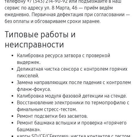
телефону +7 (343) 214-90-92 или подъезжайте в наш
Гарантийный талон.
сервис по адресу ул. 8 Марта, 46 — приём ведём
ежедневно. Первичная дефектация при согласовании —
Акт выполненных работ с датой, перечнем
без оплаты и обговариваем сроки заранее.
услуг и сроком гарантии.
Типовые работы и
Документы на установленные комплектующие
и кассовый чек.
неисправности
Калибровка ресурса затвора с проверкой
выдержек.
Расширенная гарантия
Деликатная чистка сенсора с контролем горячих
пикселей.
В некоторых случаях возможно оформление
Замена направляющих после падения с контролем
расширенной гарантии. Стоимость, сроки и
фланж-фокуса.
условия продления согласовываются отдельно и
Калибровка модуля фазовой детекции на стенде.
фиксируются в документах.
Восстановление электроники по термопрофилю с
финальным стресс-тестом.
Ремонт подсветки без засветов.
Ремонт башмака вспышки и проверка «горячего
Когда гарантия не действует
башмака».
карты SD/CF/CFexpress: чистка контактов с тестом