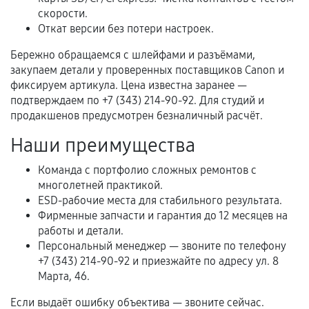
Нарушение правил эксплуатации,
скорости.
механические повреждения, попадание влаги,
Откат версии без потери настроек.
перегрев, коррозия.
Бережно обращаемся с шлейфами и разъёмами,
Самостоятельный ремонт или вмешательство
закупаем детали у проверенных поставщиков Canon и
третьих лиц.
фиксируем артикула. Цена известна заранее —
подтверждаем по +7 (343) 214-90-92. Для студий и
Естественный износ деталей, если иное не
продакшенов предусмотрен безналичный расчёт.
предусмотрено отдельно.
Наши преимущества
Обращение после окончания гарантийного
срока.
Команда с портфолио сложных ремонтов с
Программные сбои, если это не указано в
многолетней практикой.
отдельных условиях.
ESD-рабочие места для стабильного результата.
Фирменные запчасти и гарантия до 12 месяцев на
работы и детали.
Персональный менеджер — звоните по телефону
Если комплектующие куплены
+7 (343) 214-90-92 и приезжайте по адресу ул. 8
самостоятельно
Марта, 46.
Гарантия на выполненные работы может
Если выдаёт ошибку объектива — звоните сейчас.