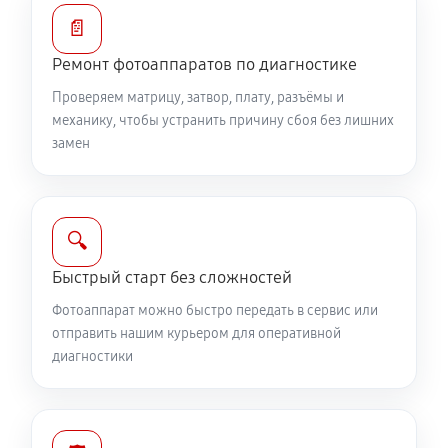
Замена диска управления
📄
1890 руб
60 минут
Ремонт фотоаппаратов по диагностике
Проверяем матрицу, затвор, плату, разъёмы и
Замена вспышки фотоаппарата Canon PowerShot G1
механику, чтобы устранить причину сбоя без лишних
X Mark III
замен
2750 руб
60 минут
Юстировка фотоаппарата Canon PowerShot G1 X
Mark III
🔍
1530 руб
60 минут
Быстрый старт без сложностей
Фотоаппарат можно быстро передать в сервис или
Комплексная чистка фотоаппарата Canon
отправить нашим курьером для оперативной
PowerShot G1 X Mark III
диагностики
3150 руб
60 минут
Программный ремонт фотоаппарата Canon
PowerShot G1 X Mark III