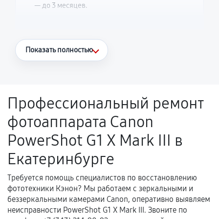
— до 3 месяцев.
Что считается гарантийным случаем
Показать полностью
Повторное возникновение неисправности,
напрямую связанной с выполненным
ремонтом.
Профессиональный ремонт
Поломка установленной детали при
фотоаппарата Canon
нормальной эксплуатации в течение
гарантийного срока.
PowerShot G1 X Mark III в
Несоответствие комплектующей заявленным
Екатеринбурге
техническим характеристикам.
Требуется помощь специалистов по восстановлению
фототехники Кэнон? Мы работаем с зеркальными и
Документы для подтверждения
беззеркальными камерами Canon, оперативно выявляем
гарантии
неисправности PowerShot G1 X Mark III. Звоните по