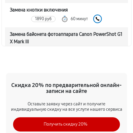
Замена кнопки включения
1890 руб
60 минут
Замена байонета фотоаппарата Canon PowerShot G1
X Mark III
3060 руб
60 минут
Чистка CCD/CMOS матрицы
3150 руб
60 минут
Скидка 20% по предварительной онлайн-
Устранение битых пикселей на CCD/CMOS матрице
записи на сайте
3510 руб
60 минут
Оставьте заявку через сайт и получите
индивидуальную скидку на все услуги нашего сервиса
Замена платы отсека карты памяти
3420 руб
60 минут
Получить скидку 20%