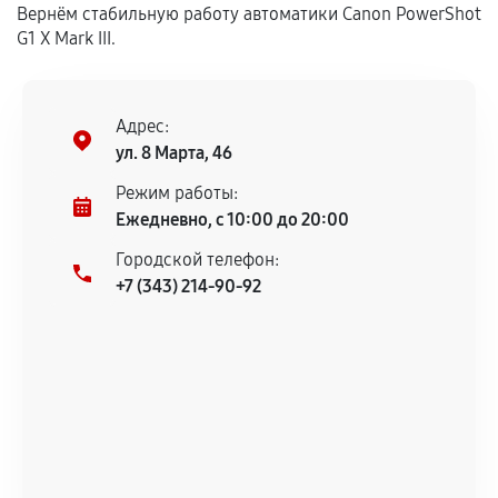
Вернём стабильную работу автоматики Canon PowerShot
сохраняться полностью или частично, если
G1 X Mark III.
соблюдены следующие условия:
Предоставленные детали подходят по
техническим параметрам и не имеют внешних
дефектов.
Адрес:
ул. 8 Марта, 46
Установка была выполнена нашим сервисным
центром.
Режим работы:
При этом гарантия на сами комплектующие
Ежедневно, с 10:00 до 20:00
остается на стороне производителя или
Городской телефон:
продавца. За качество сторонних деталей
+7 (343) 214-90-92
сервисный центр ответственности не несет.