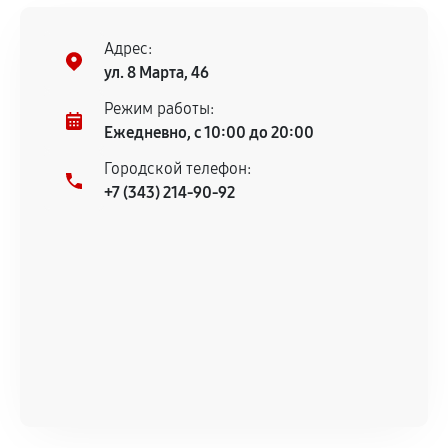
соблюдены следующие условия:
Предоставленные детали подходят по
Адрес:
техническим параметрам и не имеют внешних
ул. 8 Марта, 46
дефектов.
Режим работы:
Установка была выполнена нашим сервисным
Ежедневно, с 10:00 до 20:00
центром.
При этом гарантия на сами комплектующие
Городской телефон:
остается на стороне производителя или
+7 (343) 214-90-92
продавца. За качество сторонних деталей
сервисный центр ответственности не несет.