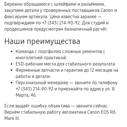
механические повреждения, попадание влаги,
Бережно обращаемся с шлейфами и разъёмами,
перегрев, коррозия.
закупаем детали у проверенных поставщиков Canon и
фиксируем артикула. Цена известна заранее —
Самостоятельный ремонт или вмешательство
подтверждаем по +7 (343) 214-90-92. Для студий и
третьих лиц.
продакшенов предусмотрен безналичный расчёт.
Естественный износ деталей, если иное не
Наши преимущества
предусмотрено отдельно.
Обращение после окончания гарантийного
Команда с портфолио сложных ремонтов с
многолетней практикой.
срока.
ESD-рабочие места для стабильного результата.
Программные сбои, если это не указано в
Фирменные запчасти и гарантия до 12 месяцев на
отдельных условиях.
работы и детали.
Персональный менеджер — звоните по телефону
+7 (343) 214-90-92 и приезжайте по адресу ул. 8
Марта, 46.
Если комплектующие куплены
самостоятельно
Если выдаёт ошибку объектива — звоните сейчас.
Вернём стабильную работу автоматики Canon EOS R6
Гарантия на выполненные работы может
Mark III.
сохраняться полностью или частично, если