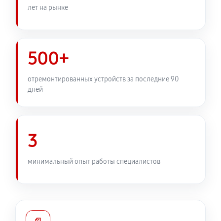
лет на рынке
Замена устройства стабилизации
2570 руб
60 минут
500+
Замена передней панели
2430 руб
60 минут
отремонтированных устройств за последние 90
дней
Замена задней панели
1890 руб
60 минут
3
Замена линз фотоаппарата Canon EOS R6 Mark III
2210 руб
60 минут
минимальный опыт работы специалистов
Замена диска управления
1890 руб
60 минут