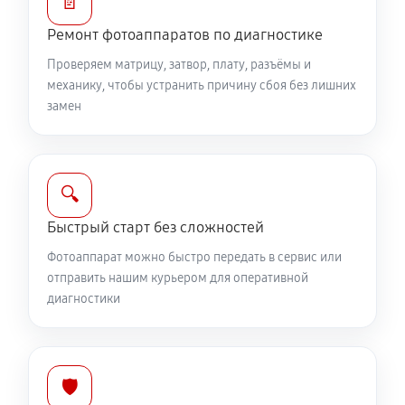
📄
Замена вспышки фотоаппарата Canon EOS R6 Mark
III
Ремонт фотоаппаратов по диагностике
2750 руб
60 минут
Проверяем матрицу, затвор, плату, разъёмы и
механику, чтобы устранить причину сбоя без лишних
Юстировка фотоаппарата Canon EOS R6 Mark III
замен
1530 руб
60 минут
Комплексная чистка фотоаппарата Canon EOS R6
🔍
Mark III
3150 руб
60 минут
Быстрый старт без сложностей
Фотоаппарат можно быстро передать в сервис или
Программный ремонт фотоаппарата Canon EOS R6
отправить нашим курьером для оперативной
Mark III
диагностики
2610 руб
60 минут
🛡️