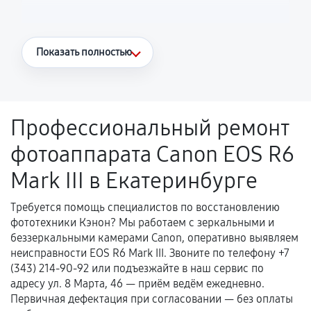
Что считается гарантийным случаем
Показать полностью
Повторное возникновение неисправности,
напрямую связанной с выполненным
ремонтом.
Профессиональный ремонт
Поломка установленной детали при
фотоаппарата Canon EOS R6
нормальной эксплуатации в течение
гарантийного срока.
Mark III в Екатеринбурге
Несоответствие комплектующей заявленным
техническим характеристикам.
Требуется помощь специалистов по восстановлению
фототехники Кэнон? Мы работаем с зеркальными и
беззеркальными камерами Canon, оперативно выявляем
неисправности EOS R6 Mark III. Звоните по телефону +7
Документы для подтверждения
(343) 214-90-92 или подъезжайте в наш сервис по
гарантии
адресу ул. 8 Марта, 46 — приём ведём ежедневно.
Первичная дефектация при согласовании — без оплаты
Гарантийный талон.