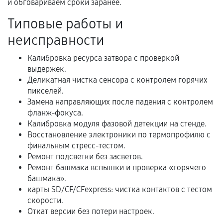
и обговариваем сроки заранее.
Акт выполненных работ с датой, перечнем
Типовые работы и
услуг и сроком гарантии.
неисправности
Документы на установленные комплектующие
и кассовый чек.
Калибровка ресурса затвора с проверкой
выдержек.
Деликатная чистка сенсора с контролем горячих
пикселей.
Расширенная гарантия
Замена направляющих после падения с контролем
фланж-фокуса.
В некоторых случаях возможно оформление
Калибровка модуля фазовой детекции на стенде.
расширенной гарантии. Стоимость, сроки и
Восстановление электроники по термопрофилю с
условия продления согласовываются отдельно и
финальным стресс-тестом.
фиксируются в документах.
Ремонт подсветки без засветов.
Ремонт башмака вспышки и проверка «горячего
башмака».
карты SD/CF/CFexpress: чистка контактов с тестом
Когда гарантия не действует
скорости.
Откат версии без потери настроек.
Нарушение правил эксплуатации,