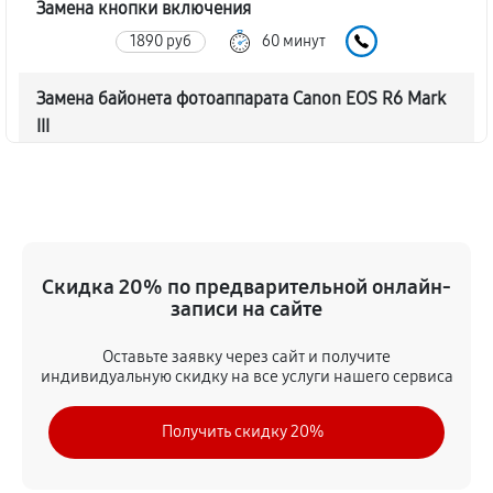
Замена кнопки включения
1890 руб
60 минут
Замена байонета фотоаппарата Canon EOS R6 Mark
III
3060 руб
60 минут
Чистка CCD/CMOS матрицы
3150 руб
60 минут
Скидка 20% по предварительной онлайн-
Устранение битых пикселей на CCD/CMOS матрице
записи на сайте
3510 руб
60 минут
Оставьте заявку через сайт и получите
индивидуальную скидку на все услуги нашего сервиса
Замена платы отсека карты памяти
3420 руб
60 минут
Получить скидку 20%
Замена материнской платы