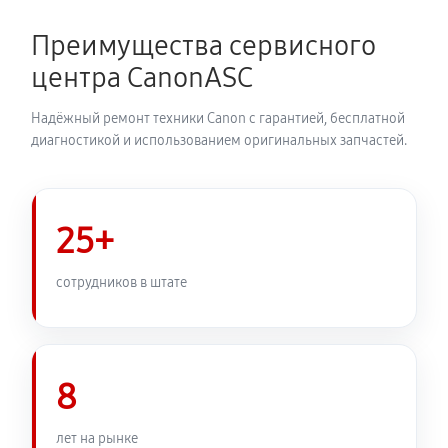
2070 руб
60 минут
Преимущества сервисного
Замена корпуса фотоаппарата Canon EOS R1
центра CanonASC
1980 руб
60 минут
Надёжный ремонт техники Canon с гарантией, бесплатной
Замена контроллера питания
диагностикой и использованием оригинальных запчастей.
2250 руб
60 минут
Замена дисплея (экрана)
25+
1980 руб
60 минут
сотрудников в штате
Замена фокусировочного экрана
2430 руб
60 минут
8
Замена устройства стабилизации
2570 руб
60 минут
лет на рынке