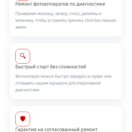
Ремонт фотоаппаратов по диагностике
1530 руб
60 минут
Проверяем матрицу, затвор, плату, разъёмы и
Комплексная чистка фотоаппарата Canon EOS R1
механику, чтобы устранить причину сбоя без лишних
замен
3150 руб
60 минут
Программный ремонт фотоаппарата Canon EOS R1
2610 руб
60 минут
🔍
Быстрый старт без сложностей
Фотоаппарат можно быстро передать в сервис или
отправить нашим курьером для оперативной
диагностики
🛡️
Гарантия на согласованный ремонт