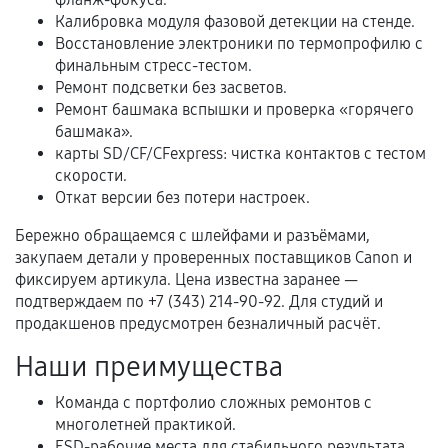
В некоторых случаях возможно оформление
Калибровка модуля фазовой детекции на стенде.
расширенной гарантии. Стоимость, сроки и
Восстановление электроники по термопрофилю с
условия продления согласовываются отдельно и
финальным стресс-тестом.
фиксируются в документах.
Ремонт подсветки без засветов.
Ремонт башмака вспышки и проверка «горячего
башмака».
карты SD/CF/CFexpress: чистка контактов с тестом
Когда гарантия не действует
скорости.
Откат версии без потери настроек.
Нарушение правил эксплуатации,
механические повреждения, попадание влаги,
Бережно обращаемся с шлейфами и разъёмами,
перегрев, коррозия.
закупаем детали у проверенных поставщиков Canon и
фиксируем артикула. Цена известна заранее —
Самостоятельный ремонт или вмешательство
подтверждаем по +7 (343) 214-90-92. Для студий и
третьих лиц.
продакшенов предусмотрен безналичный расчёт.
Естественный износ деталей, если иное не
Наши преимущества
предусмотрено отдельно.
Обращение после окончания гарантийного
Команда с портфолио сложных ремонтов с
многолетней практикой.
срока.
ESD-рабочие места для стабильного результата.