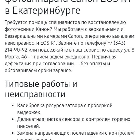
гарантийного срока.
в Екатеринбурге
Несоответствие комплектующей заявленным
техническим характеристикам.
Требуется помощь специалистов по восстановлению
фототехники Кэнон? Мы работаем с зеркальными и
беззеркальными камерами Canon, оперативно выявляем
неисправности EOS R1. Звоните по телефону +7 (343)
Документы для подтверждения
214-90-92 или подъезжайте в наш сервис по адресу ул. 8
гарантии
Марта, 46 — приём ведём ежедневно. Первичная
дефектация при согласовании — без оплаты и
Гарантийный талон.
обговариваем сроки заранее.
Акт выполненных работ с датой, перечнем
Типовые работы и
услуг и сроком гарантии.
неисправности
Документы на установленные комплектующие
и кассовый чек.
Калибровка ресурса затвора с проверкой
выдержек.
Деликатная чистка сенсора с контролем горячих
пикселей.
Расширенная гарантия
Замена направляющих после падения с контролем
фланж-фокуса.