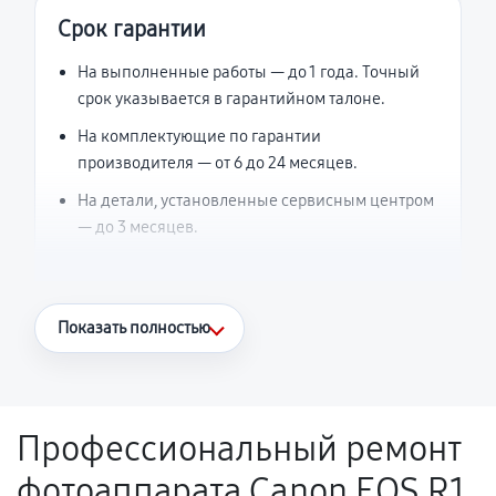
Срок гарантии
На выполненные работы — до 1 года. Точный
срок указывается в гарантийном талоне.
На комплектующие по гарантии
производителя — от 6 до 24 месяцев.
На детали, установленные сервисным центром
— до 3 месяцев.
Что считается гарантийным случаем
Показать полностью
Повторное возникновение неисправности,
напрямую связанной с выполненным
ремонтом.
Профессиональный ремонт
Поломка установленной детали при
фотоаппарата Canon EOS R1
нормальной эксплуатации в течение