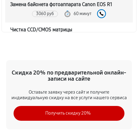
Замена байонета фотоаппарата Canon EOS R1
3060 руб
60 минут
Чистка CCD/CMOS матрицы
3150 руб
60 минут
Устранение битых пикселей на CCD/CMOS матрице
3510 руб
60 минут
Скидка 20% по предварительной онлайн-
записи на сайте
Замена платы отсека карты памяти
3420 руб
60 минут
Оставьте заявку через сайт и получите
индивидуальную скидку на все услуги нашего сервиса
Замена материнской платы
Получить скидку 20%
2970 руб
60 минут
Замена затвора фотоаппарата Canon EOS R1