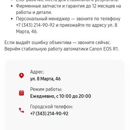
Программные сбои, если это не указано в
Фирменные запчасти и гарантия до 12 месяцев на
отдельных условиях.
работы и детали.
Персональный менеджер — звоните по телефону
+7 (343) 214-90-92 и приезжайте по адресу ул. 8
Марта, 46.
Если комплектующие куплены
самостоятельно
Если выдаёт ошибку объектива — звоните сейчас.
Вернём стабильную работу автоматики Canon EOS R1.
Гарантия на выполненные работы может
сохраняться полностью или частично, если
соблюдены следующие условия:
Адрес:
Предоставленные детали подходят по
ул. 8 Марта, 46
техническим параметрам и не имеют внешних
дефектов.
Режим работы:
Ежедневно, с 10:00 до 20:00
Установка была выполнена нашим сервисным
центром.
Городской телефон:
При этом гарантия на сами комплектующие
+7 (343) 214-90-92
остается на стороне производителя или
продавца. За качество сторонних деталей