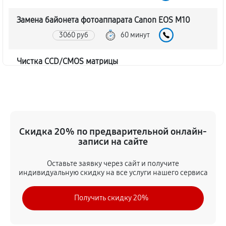
Замена байонета фотоаппарата Canon EOS M10
3060 руб
60 минут
Чистка CCD/CMOS матрицы
3150 руб
60 минут
Устранение битых пикселей на CCD/CMOS матрице
3510 руб
60 минут
Скидка 20% по предварительной онлайн-
записи на сайте
Замена платы отсека карты памяти
3420 руб
60 минут
Оставьте заявку через сайт и получите
индивидуальную скидку на все услуги нашего сервиса
Замена материнской платы
Получить скидку 20%
2970 руб
60 минут