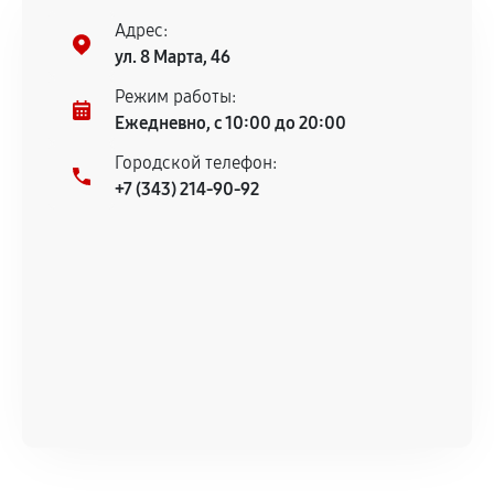
соблюдены следующие условия:
Адрес:
Предоставленные детали подходят по
ул. 8 Марта, 46
техническим параметрам и не имеют внешних
дефектов.
Режим работы:
Ежедневно, с 10:00 до 20:00
Установка была выполнена нашим сервисным
центром.
Городской телефон:
При этом гарантия на сами комплектующие
+7 (343) 214-90-92
остается на стороне производителя или
продавца. За качество сторонних деталей
сервисный центр ответственности не несет.