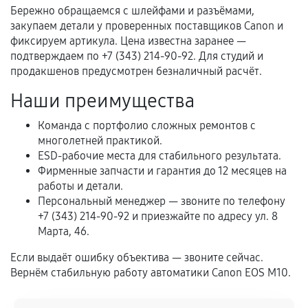
механические повреждения, попадание влаги,
Бережно обращаемся с шлейфами и разъёмами,
перегрев, коррозия.
закупаем детали у проверенных поставщиков Canon и
фиксируем артикула. Цена известна заранее —
Самостоятельный ремонт или вмешательство
подтверждаем по +7 (343) 214-90-92. Для студий и
третьих лиц.
продакшенов предусмотрен безналичный расчёт.
Естественный износ деталей, если иное не
Наши преимущества
предусмотрено отдельно.
Обращение после окончания гарантийного
Команда с портфолио сложных ремонтов с
многолетней практикой.
срока.
ESD-рабочие места для стабильного результата.
Программные сбои, если это не указано в
Фирменные запчасти и гарантия до 12 месяцев на
отдельных условиях.
работы и детали.
Персональный менеджер — звоните по телефону
+7 (343) 214-90-92 и приезжайте по адресу ул. 8
Марта, 46.
Если комплектующие куплены
самостоятельно
Если выдаёт ошибку объектива — звоните сейчас.
Вернём стабильную работу автоматики Canon EOS M10.
Гарантия на выполненные работы может
сохраняться полностью или частично, если