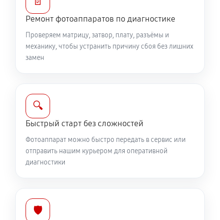
📄
Юстировка фотоаппарата Canon EOS M10
Ремонт фотоаппаратов по диагностике
1530 руб
60 минут
Проверяем матрицу, затвор, плату, разъёмы и
Комплексная чистка фотоаппарата Canon EOS M10
механику, чтобы устранить причину сбоя без лишних
замен
3150 руб
60 минут
Программный ремонт фотоаппарата Canon EOS M10
2610 руб
60 минут
🔍
Быстрый старт без сложностей
Фотоаппарат можно быстро передать в сервис или
отправить нашим курьером для оперативной
диагностики
🛡️