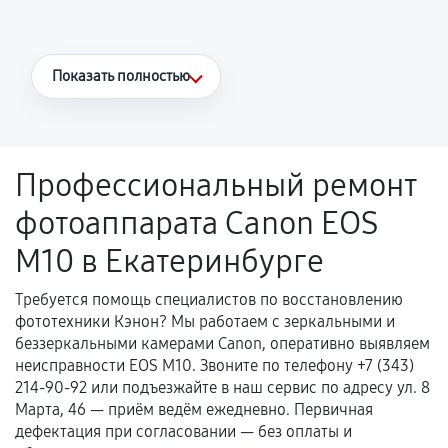
Что считается гарантийным случаем
Показать полностью
Повторное возникновение неисправности,
напрямую связанной с выполненным
ремонтом.
Профессиональный ремонт
Поломка установленной детали при
фотоаппарата Canon EOS
нормальной эксплуатации в течение
гарантийного срока.
M10 в Екатеринбурге
Несоответствие комплектующей заявленным
техническим характеристикам.
Требуется помощь специалистов по восстановлению
фототехники Кэнон? Мы работаем с зеркальными и
беззеркальными камерами Canon, оперативно выявляем
неисправности EOS M10. Звоните по телефону +7 (343)
Документы для подтверждения
214-90-92 или подъезжайте в наш сервис по адресу ул. 8
гарантии
Марта, 46 — приём ведём ежедневно. Первичная
дефектация при согласовании — без оплаты и
Гарантийный талон.