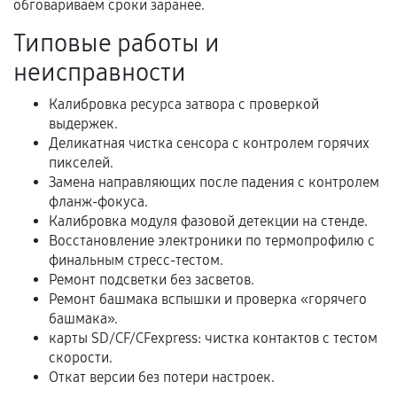
обговариваем сроки заранее.
Акт выполненных работ с датой, перечнем
Типовые работы и
услуг и сроком гарантии.
неисправности
Документы на установленные комплектующие
и кассовый чек.
Калибровка ресурса затвора с проверкой
выдержек.
Деликатная чистка сенсора с контролем горячих
пикселей.
Расширенная гарантия
Замена направляющих после падения с контролем
фланж-фокуса.
В некоторых случаях возможно оформление
Калибровка модуля фазовой детекции на стенде.
расширенной гарантии. Стоимость, сроки и
Восстановление электроники по термопрофилю с
условия продления согласовываются отдельно и
финальным стресс-тестом.
фиксируются в документах.
Ремонт подсветки без засветов.
Ремонт башмака вспышки и проверка «горячего
башмака».
карты SD/CF/CFexpress: чистка контактов с тестом
Когда гарантия не действует
скорости.
Откат версии без потери настроек.
Нарушение правил эксплуатации,