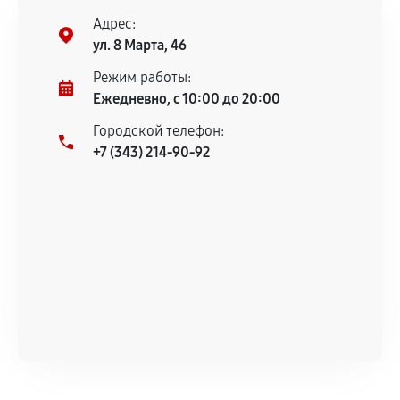
соблюдены следующие условия:
Адрес:
Предоставленные детали подходят по
ул. 8 Марта, 46
техническим параметрам и не имеют внешних
дефектов.
Режим работы:
Ежедневно, с 10:00 до 20:00
Установка была выполнена нашим сервисным
центром.
Городской телефон:
При этом гарантия на сами комплектующие
+7 (343) 214-90-92
остается на стороне производителя или
продавца. За качество сторонних деталей
сервисный центр ответственности не несет.