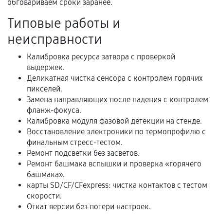
обговариваем сроки заранее.
Акт выполненных работ с датой, перечнем
Типовые работы и
услуг и сроком гарантии.
неисправности
Документы на установленные комплектующие
и кассовый чек.
Калибровка ресурса затвора с проверкой
выдержек.
Деликатная чистка сенсора с контролем горячих
пикселей.
Расширенная гарантия
Замена направляющих после падения с контролем
фланж-фокуса.
В некоторых случаях возможно оформление
Калибровка модуля фазовой детекции на стенде.
расширенной гарантии. Стоимость, сроки и
Восстановление электроники по термопрофилю с
условия продления согласовываются отдельно и
финальным стресс-тестом.
фиксируются в документах.
Ремонт подсветки без засветов.
Ремонт башмака вспышки и проверка «горячего
башмака».
карты SD/CF/CFexpress: чистка контактов с тестом
Когда гарантия не действует
скорости.
Откат версии без потери настроек.
Нарушение правил эксплуатации,