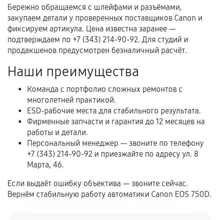
механические повреждения, попадание влаги,
Бережно обращаемся с шлейфами и разъёмами,
перегрев, коррозия.
закупаем детали у проверенных поставщиков Canon и
фиксируем артикула. Цена известна заранее —
Самостоятельный ремонт или вмешательство
подтверждаем по +7 (343) 214-90-92. Для студий и
третьих лиц.
продакшенов предусмотрен безналичный расчёт.
Естественный износ деталей, если иное не
Наши преимущества
предусмотрено отдельно.
Обращение после окончания гарантийного
Команда с портфолио сложных ремонтов с
многолетней практикой.
срока.
ESD-рабочие места для стабильного результата.
Программные сбои, если это не указано в
Фирменные запчасти и гарантия до 12 месяцев на
отдельных условиях.
работы и детали.
Персональный менеджер — звоните по телефону
+7 (343) 214-90-92 и приезжайте по адресу ул. 8
Марта, 46.
Если комплектующие куплены
самостоятельно
Если выдаёт ошибку объектива — звоните сейчас.
Вернём стабильную работу автоматики Canon EOS 750D.
Гарантия на выполненные работы может
сохраняться полностью или частично, если