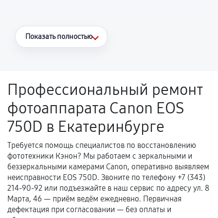
Что считается гарантийным случаем
Показать полностью
Повторное возникновение неисправности,
напрямую связанной с выполненным
ремонтом.
Профессиональный ремонт
Поломка установленной детали при
фотоаппарата Canon EOS
нормальной эксплуатации в течение
гарантийного срока.
750D в Екатеринбурге
Несоответствие комплектующей заявленным
техническим характеристикам.
Требуется помощь специалистов по восстановлению
фототехники Кэнон? Мы работаем с зеркальными и
беззеркальными камерами Canon, оперативно выявляем
неисправности EOS 750D. Звоните по телефону +7 (343)
Документы для подтверждения
214-90-92 или подъезжайте в наш сервис по адресу ул. 8
гарантии
Марта, 46 — приём ведём ежедневно. Первичная
дефектация при согласовании — без оплаты и
Гарантийный талон.