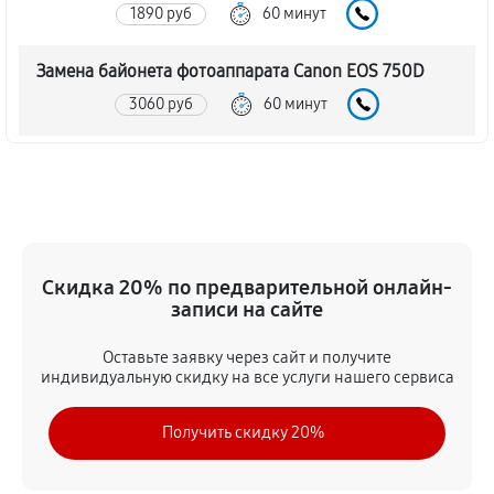
1890 руб
60 минут
Замена байонета фотоаппарата Canon EOS 750D
3060 руб
60 минут
Чистка CCD/CMOS матрицы
3150 руб
60 минут
Устранение битых пикселей на CCD/CMOS матрице
Скидка 20% по предварительной онлайн-
3510 руб
60 минут
записи на сайте
Замена платы отсека карты памяти
Оставьте заявку через сайт и получите
3420 руб
60 минут
индивидуальную скидку на все услуги нашего сервиса
Замена материнской платы
Получить скидку 20%
2970 руб
60 минут