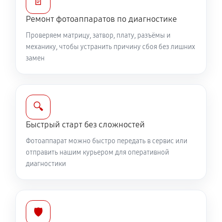
📄
Юстировка фотоаппарата Canon EOS 750D
Ремонт фотоаппаратов по диагностике
1530 руб
60 минут
Проверяем матрицу, затвор, плату, разъёмы и
механику, чтобы устранить причину сбоя без лишних
Комплексная чистка фотоаппарата Canon EOS 750D
замен
3150 руб
60 минут
Программный ремонт фотоаппарата Canon EOS
🔍
750D
Быстрый старт без сложностей
2610 руб
60 минут
Фотоаппарат можно быстро передать в сервис или
отправить нашим курьером для оперативной
диагностики
🛡️