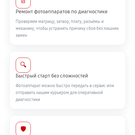
📄
Юстировка фотоаппарата Canon EOS 450D
Ремонт фотоаппаратов по диагностике
1530 руб
60 минут
Проверяем матрицу, затвор, плату, разъёмы и
механику, чтобы устранить причину сбоя без лишних
Комплексная чистка фотоаппарата Canon EOS 450D
замен
3150 руб
60 минут
Программный ремонт фотоаппарата Canon EOS
🔍
450D
Быстрый старт без сложностей
2610 руб
60 минут
Фотоаппарат можно быстро передать в сервис или
отправить нашим курьером для оперативной
диагностики
🛡️