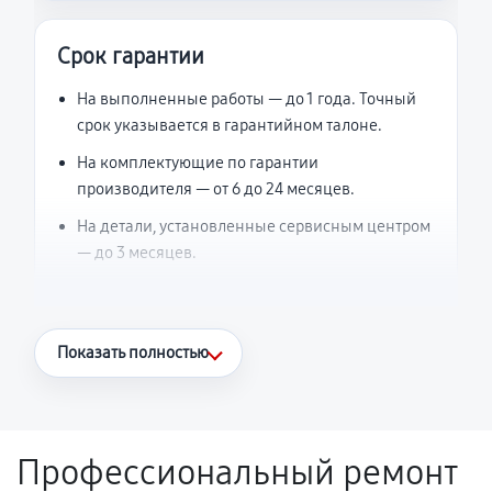
Срок гарантии
На выполненные работы — до 1 года. Точный
срок указывается в гарантийном талоне.
На комплектующие по гарантии
производителя — от 6 до 24 месяцев.
На детали, установленные сервисным центром
— до 3 месяцев.
Что считается гарантийным случаем
Показать полностью
Повторное возникновение неисправности,
напрямую связанной с выполненным
ремонтом.
Профессиональный ремонт
Поломка установленной детали при