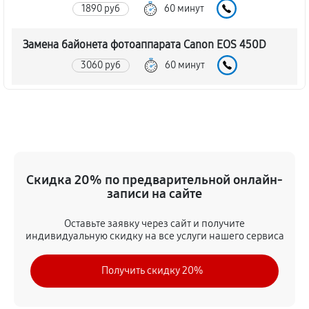
1890 руб
60 минут
Замена байонета фотоаппарата Canon EOS 450D
3060 руб
60 минут
Чистка CCD/CMOS матрицы
3150 руб
60 минут
Устранение битых пикселей на CCD/CMOS матрице
Скидка 20% по предварительной онлайн-
3510 руб
60 минут
записи на сайте
Замена платы отсека карты памяти
Оставьте заявку через сайт и получите
3420 руб
60 минут
индивидуальную скидку на все услуги нашего сервиса
Замена материнской платы
Получить скидку 20%
2970 руб
60 минут