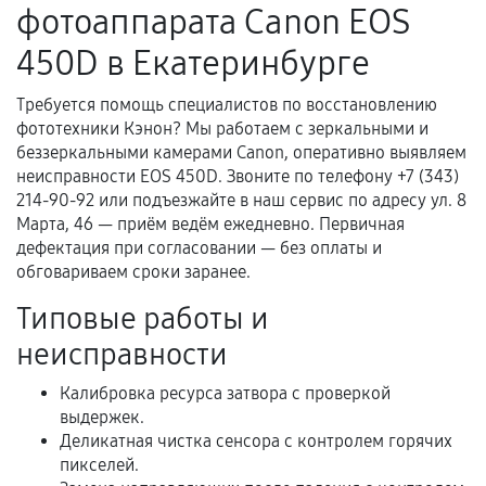
фотоаппарата Canon EOS
нормальной эксплуатации в течение
гарантийного срока.
450D в Екатеринбурге
Несоответствие комплектующей заявленным
техническим характеристикам.
Требуется помощь специалистов по восстановлению
фототехники Кэнон? Мы работаем с зеркальными и
беззеркальными камерами Canon, оперативно выявляем
неисправности EOS 450D. Звоните по телефону +7 (343)
Документы для подтверждения
214-90-92 или подъезжайте в наш сервис по адресу ул. 8
гарантии
Марта, 46 — приём ведём ежедневно. Первичная
дефектация при согласовании — без оплаты и
Гарантийный талон.
обговариваем сроки заранее.
Акт выполненных работ с датой, перечнем
Типовые работы и
услуг и сроком гарантии.
неисправности
Документы на установленные комплектующие
и кассовый чек.
Калибровка ресурса затвора с проверкой
выдержек.
Деликатная чистка сенсора с контролем горячих
пикселей.
Расширенная гарантия