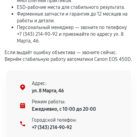
многолетней практикой.
срока.
ESD-рабочие места для стабильного результата.
Программные сбои, если это не указано в
Фирменные запчасти и гарантия до 12 месяцев на
отдельных условиях.
работы и детали.
Персональный менеджер — звоните по телефону
+7 (343) 214-90-92 и приезжайте по адресу ул. 8
Марта, 46.
Если комплектующие куплены
самостоятельно
Если выдаёт ошибку объектива — звоните сейчас.
Вернём стабильную работу автоматики Canon EOS 450D.
Гарантия на выполненные работы может
сохраняться полностью или частично, если
соблюдены следующие условия:
Адрес:
Предоставленные детали подходят по
ул. 8 Марта, 46
техническим параметрам и не имеют внешних
дефектов.
Режим работы:
Ежедневно, с 10:00 до 20:00
Установка была выполнена нашим сервисным
центром.
Городской телефон:
При этом гарантия на сами комплектующие
+7 (343) 214-90-92
остается на стороне производителя или