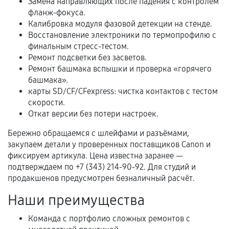
Замена направляющих после падения с контролем
фланж-фокуса.
В некоторых случаях возможно оформление
Калибровка модуля фазовой детекции на стенде.
расширенной гарантии. Стоимость, сроки и
Восстановление электроники по термопрофилю с
условия продления согласовываются отдельно и
финальным стресс-тестом.
фиксируются в документах.
Ремонт подсветки без засветов.
Ремонт башмака вспышки и проверка «горячего
башмака».
карты SD/CF/CFexpress: чистка контактов с тестом
Когда гарантия не действует
скорости.
Откат версии без потери настроек.
Нарушение правил эксплуатации,
механические повреждения, попадание влаги,
Бережно обращаемся с шлейфами и разъёмами,
перегрев, коррозия.
закупаем детали у проверенных поставщиков Canon и
фиксируем артикула. Цена известна заранее —
Самостоятельный ремонт или вмешательство
подтверждаем по +7 (343) 214-90-92. Для студий и
третьих лиц.
продакшенов предусмотрен безналичный расчёт.
Естественный износ деталей, если иное не
Наши преимущества
предусмотрено отдельно.
Обращение после окончания гарантийного
Команда с портфолио сложных ремонтов с