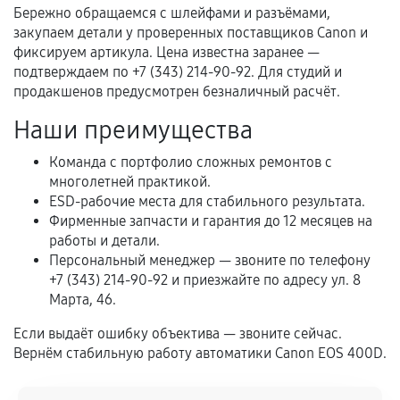
механические повреждения, попадание влаги,
Бережно обращаемся с шлейфами и разъёмами,
перегрев, коррозия.
закупаем детали у проверенных поставщиков Canon и
фиксируем артикула. Цена известна заранее —
Самостоятельный ремонт или вмешательство
подтверждаем по +7 (343) 214-90-92. Для студий и
третьих лиц.
продакшенов предусмотрен безналичный расчёт.
Естественный износ деталей, если иное не
Наши преимущества
предусмотрено отдельно.
Обращение после окончания гарантийного
Команда с портфолио сложных ремонтов с
многолетней практикой.
срока.
ESD-рабочие места для стабильного результата.
Программные сбои, если это не указано в
Фирменные запчасти и гарантия до 12 месяцев на
отдельных условиях.
работы и детали.
Персональный менеджер — звоните по телефону
+7 (343) 214-90-92 и приезжайте по адресу ул. 8
Марта, 46.
Если комплектующие куплены
самостоятельно
Если выдаёт ошибку объектива — звоните сейчас.
Вернём стабильную работу автоматики Canon EOS 400D.
Гарантия на выполненные работы может
сохраняться полностью или частично, если