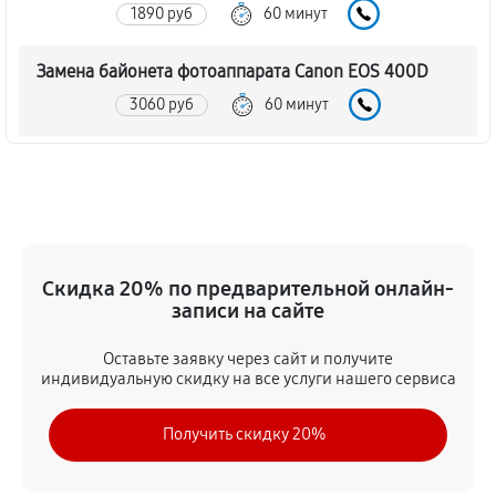
1890 руб
60 минут
Замена байонета фотоаппарата Canon EOS 400D
3060 руб
60 минут
Чистка CCD/CMOS матрицы
3150 руб
60 минут
Устранение битых пикселей на CCD/CMOS матрице
Скидка 20% по предварительной онлайн-
3510 руб
60 минут
записи на сайте
Замена платы отсека карты памяти
Оставьте заявку через сайт и получите
3420 руб
60 минут
индивидуальную скидку на все услуги нашего сервиса
Замена материнской платы
Получить скидку 20%
2970 руб
60 минут