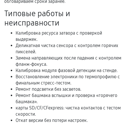
обговариваем сроки заранее.
Акт выполненных работ с датой, перечнем
Типовые работы и
услуг и сроком гарантии.
неисправности
Документы на установленные комплектующие
и кассовый чек.
Калибровка ресурса затвора с проверкой
выдержек.
Деликатная чистка сенсора с контролем горячих
пикселей.
Расширенная гарантия
Замена направляющих после падения с контролем
фланж-фокуса.
В некоторых случаях возможно оформление
Калибровка модуля фазовой детекции на стенде.
расширенной гарантии. Стоимость, сроки и
Восстановление электроники по термопрофилю с
условия продления согласовываются отдельно и
финальным стресс-тестом.
фиксируются в документах.
Ремонт подсветки без засветов.
Ремонт башмака вспышки и проверка «горячего
башмака».
карты SD/CF/CFexpress: чистка контактов с тестом
Когда гарантия не действует
скорости.
Откат версии без потери настроек.
Нарушение правил эксплуатации,