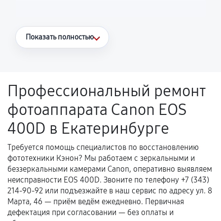
Что считается гарантийным случаем
Показать полностью
Повторное возникновение неисправности,
напрямую связанной с выполненным
ремонтом.
Профессиональный ремонт
Поломка установленной детали при
фотоаппарата Canon EOS
нормальной эксплуатации в течение
гарантийного срока.
400D в Екатеринбурге
Несоответствие комплектующей заявленным
техническим характеристикам.
Требуется помощь специалистов по восстановлению
фототехники Кэнон? Мы работаем с зеркальными и
беззеркальными камерами Canon, оперативно выявляем
неисправности EOS 400D. Звоните по телефону +7 (343)
Документы для подтверждения
214-90-92 или подъезжайте в наш сервис по адресу ул. 8
гарантии
Марта, 46 — приём ведём ежедневно. Первичная
дефектация при согласовании — без оплаты и
Гарантийный талон.