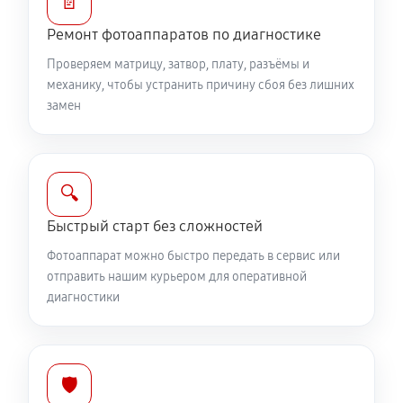
📄
Юстировка фотоаппарата Canon EOS 400D
Ремонт фотоаппаратов по диагностике
1530 руб
60 минут
Проверяем матрицу, затвор, плату, разъёмы и
механику, чтобы устранить причину сбоя без лишних
Комплексная чистка фотоаппарата Canon EOS
замен
400D
3150 руб
60 минут
🔍
Программный ремонт фотоаппарата Canon EOS
400D
Быстрый старт без сложностей
2610 руб
60 минут
Фотоаппарат можно быстро передать в сервис или
отправить нашим курьером для оперативной
диагностики
🛡️