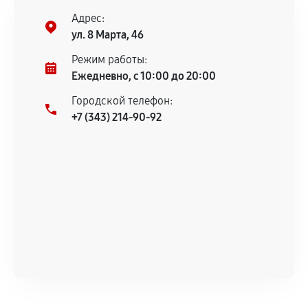
соблюдены следующие условия:
Адрес:
Предоставленные детали подходят по
ул. 8 Марта, 46
техническим параметрам и не имеют внешних
дефектов.
Режим работы:
Ежедневно, с 10:00 до 20:00
Установка была выполнена нашим сервисным
центром.
Городской телефон:
При этом гарантия на сами комплектующие
+7 (343) 214-90-92
остается на стороне производителя или
продавца. За качество сторонних деталей
сервисный центр ответственности не несет.