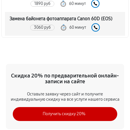
1890 руб
60 минут
Замена байонета фотоаппарата Canon 60D (EOS)
3060 руб
60 минут
Чистка CCD/CMOS матрицы
3150 руб
60 минут
Устранение битых пикселей на CCD/CMOS матрице
Скидка 20% по предварительной онлайн-
3510 руб
60 минут
записи на сайте
Замена платы отсека карты памяти
Оставьте заявку через сайт и получите
3420 руб
60 минут
индивидуальную скидку на все услуги нашего сервиса
Замена материнской платы
Получить скидку 20%
2970 руб
60 минут