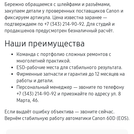
механические повреждения, попадание влаги,
Бережно обращаемся с шлейфами и разъёмами,
перегрев, коррозия.
закупаем детали у проверенных поставщиков Canon и
фиксируем артикула. Цена известна заранее —
Самостоятельный ремонт или вмешательство
подтверждаем по +7 (343) 214-90-92. Для студий и
третьих лиц.
продакшенов предусмотрен безналичный расчёт.
Естественный износ деталей, если иное не
Наши преимущества
предусмотрено отдельно.
Обращение после окончания гарантийного
Команда с портфолио сложных ремонтов с
многолетней практикой.
срока.
ESD-рабочие места для стабильного результата.
Программные сбои, если это не указано в
Фирменные запчасти и гарантия до 12 месяцев на
отдельных условиях.
работы и детали.
Персональный менеджер — звоните по телефону
+7 (343) 214-90-92 и приезжайте по адресу ул. 8
Марта, 46.
Если комплектующие куплены
самостоятельно
Если выдаёт ошибку объектива — звоните сейчас.
Вернём стабильную работу автоматики Canon 60D (EOS).
Гарантия на выполненные работы может
сохраняться полностью или частично, если