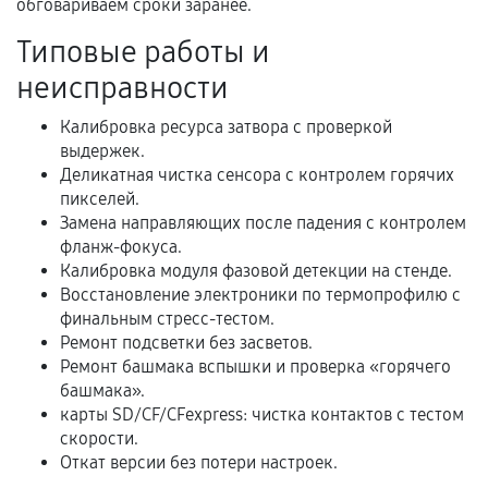
обговариваем сроки заранее.
Акт выполненных работ с датой, перечнем
Типовые работы и
услуг и сроком гарантии.
неисправности
Документы на установленные комплектующие
и кассовый чек.
Калибровка ресурса затвора с проверкой
выдержек.
Деликатная чистка сенсора с контролем горячих
пикселей.
Расширенная гарантия
Замена направляющих после падения с контролем
фланж-фокуса.
В некоторых случаях возможно оформление
Калибровка модуля фазовой детекции на стенде.
расширенной гарантии. Стоимость, сроки и
Восстановление электроники по термопрофилю с
условия продления согласовываются отдельно и
финальным стресс-тестом.
фиксируются в документах.
Ремонт подсветки без засветов.
Ремонт башмака вспышки и проверка «горячего
башмака».
карты SD/CF/CFexpress: чистка контактов с тестом
Когда гарантия не действует
скорости.
Откат версии без потери настроек.
Нарушение правил эксплуатации,