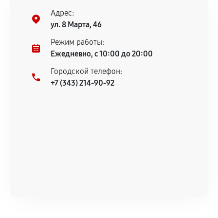
соблюдены следующие условия:
Адрес:
Предоставленные детали подходят по
ул. 8 Марта, 46
техническим параметрам и не имеют внешних
дефектов.
Режим работы:
Ежедневно, с 10:00 до 20:00
Установка была выполнена нашим сервисным
центром.
Городской телефон:
При этом гарантия на сами комплектующие
+7 (343) 214-90-92
остается на стороне производителя или
продавца. За качество сторонних деталей
сервисный центр ответственности не несет.