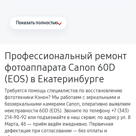
Что считается гарантийным случаем
Показать полностью
Повторное возникновение неисправности,
напрямую связанной с выполненным
ремонтом.
Профессиональный ремонт
Поломка установленной детали при
фотоаппарата Canon 60D
нормальной эксплуатации в течение
гарантийного срока.
(EOS) в Екатеринбурге
Несоответствие комплектующей заявленным
техническим характеристикам.
Требуется помощь специалистов по восстановлению
фототехники Кэнон? Мы работаем с зеркальными и
беззеркальными камерами Canon, оперативно выявляем
неисправности 60D (EOS). Звоните по телефону +7 (343)
Документы для подтверждения
214-90-92 или подъезжайте в наш сервис по адресу ул. 8
гарантии
Марта, 46 — приём ведём ежедневно. Первичная
дефектация при согласовании — без оплаты и
Гарантийный талон.