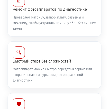
📄
Юстировка фотоаппарата Canon 60D (EOS)
Ремонт фотоаппаратов по диагностике
1530 руб
60 минут
Проверяем матрицу, затвор, плату, разъёмы и
механику, чтобы устранить причину сбоя без лишних
Комплексная чистка фотоаппарата Canon 60D
замен
(EOS)
3150 руб
60 минут
🔍
Программный ремонт фотоаппарата Canon 60D
(EOS)
Быстрый старт без сложностей
2610 руб
60 минут
Фотоаппарат можно быстро передать в сервис или
отправить нашим курьером для оперативной
диагностики
🛡️